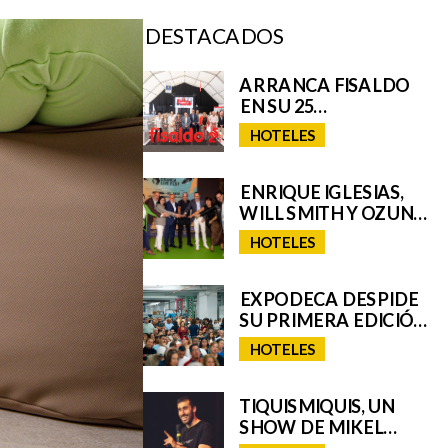
DESTACADOS
ARRANCA FISALDO
EN SU 25
ANIVERSARIO
HOTELES
ENRIQUE IGLESIAS,
WILL SMITH Y OZUNA,
ENTRE LOS GRANDES
HOTELES
NOMBRES DEL
GRANCA LIVE FEST
2025, CON
EXPODECA DESPIDE
SORPRESAS AÚN POR
SU PRIMERA EDICIÓN
DESVELAR
CON UNA MASIVA
HOTELES
RESPUESTA DEL
PÚBLICO
TIQUISMIQUIS, UN
SHOW DE MIKEL