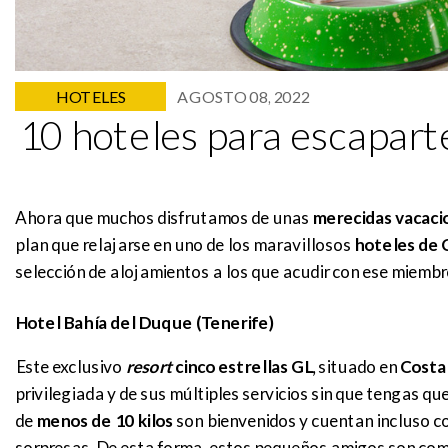
HOTELES
AGOSTO 08, 2022
10 hoteles para escapart
Ahora que muchos disfrutamos de unas
merecidas vacaci
plan que relajarse en uno de los maravillosos
hoteles de C
selección de alojamientos a los que acudir con ese miembro
Hotel Bahía del Duque (Tenerife)
Este exclusivo
resort
cinco estrellas GL,
situado en
Costa
privilegiada y de sus múltiples servicios sin que tengas qu
de
menos de 10 kilos
son bienvenidos y cuentan incluso c
sorpresas. De esta forma, estos pequeños amigos son com