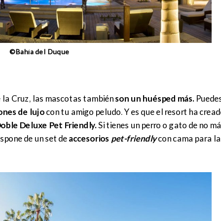
©Bahía del Duque
 la Cruz, las mascotas también
son un huésped más.
Puedes 
ones de lujo
con tu amigo peludo. Y es que el resort ha crea
oble Deluxe Pet Friendly.
Si tienes un perro o gato de no má
ispone de un set de
accesorios
pet-friendly
con cama para la