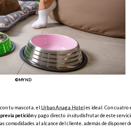
©MYND
 con tu mascota, el
Urban Anaga Hotel
es ideal. Con cuatro 
 previa petición
y pago directo
in situ
disfrutar de este servic
s comodidades al alcance del cliente, además de disponer d