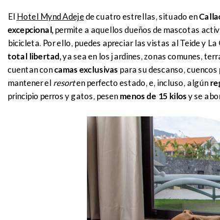
El
Hotel Mynd Adeje
de cuatro estrellas, situado en
Calla
excepcional,
permite a aquellos dueños de mascotas acti
bicicleta. Por ello, puedes apreciar las vistas al Teide y 
total libertad,
ya sea en los jardines, zonas comunes, terr
cuentan con
camas exclusivas
para su descanso, cuencos 
mantener el
resort
en perfecto estado, e, incluso, algún
re
principio perros y gatos, pesen
menos de 15 kilos
y se abo