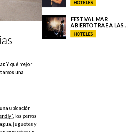
BERMEJO EN EL
HOTELES
CENTRO CULTURAL
CICCA
FESTIVAL MAR
ABIERTO TRAE A LAS
ISLAS UN VERANO
HOTELES
ias
LLENO DE MÚSICA
ar. Y qué mejor
entamos una
 una ubicación
endly´,
los perros
agua, juguetes y
en contratar un