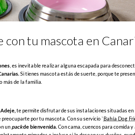
e con tu mascota en Canar
ones
, es inevitable realizar alguna escapada para desconect
anarias.
Si tienes mascota estás de suerte, porque te pres
 más de la familia.
 Adeje,
te permite disfrutar de sus instalaciones situadas en
e preocuparte por tu mascota. Con su servicio `
Bahía Dog Fri
on un
pack
de bienvenida.
Con cama, cuencos para comida y 
pletamente mimados e incluso si lo desean sus dueños, pued