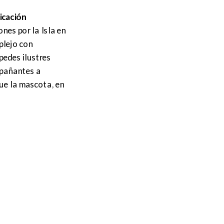
icación
nes por la Isla en
plejo con
pedes ilustres
mpañantes a
ue la mascota, en