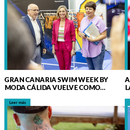
GRAN CANARIA SWIM WEEK BY
A
MODA CÁLIDA VUELVE COMO
L
REFERENTE INTERNACIONAL DE
MODA BAÑO
Leer más