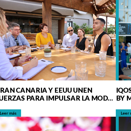
RAN CANARIA Y EEUU UNEN
IQO
UERZAS PARA IMPULSAR LA MODA
BY 
E BAÑO
DE E
Leer más
Leer