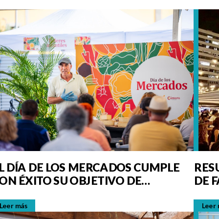
L DÍA DE LOS MERCADOS CUMPLE
RES
ON ÉXITO SU OBJETIVO DE
DE 
ROMOCIONAR EL PRODUCTO
OCAL
Leer más
Leer