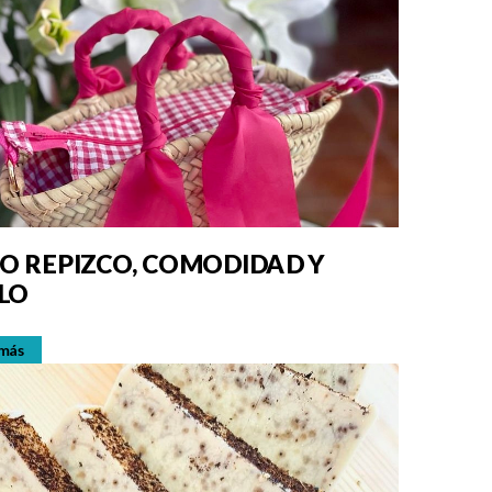
CO REPIZCO, COMODIDAD Y
LO
 más