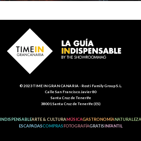
© 2023 TIME IN GRAN CANARIA - Rosti Family Group S.L.
Calle San Francisco Javier 80
Santa Cruz de Tenerife
38001 Santa Cruz de Tenerife (ES)
INDISPENSABLE
ARTE & CULTURA
MÚSICA
GASTRONOMÍA
NATURALEZ
ESCAPADAS
COMPRAS
FOTOGRAFÍA
GRATIS
INFANTIL