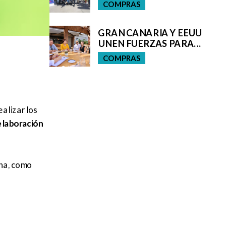
FIN DE SEMANA
COMPRAS
GRAN CANARIA Y EEUU
UNEN FUERZAS PARA
IMPULSAR LA MODA DE
COMPRAS
BAÑO
alizar los
elaboración
ana, como