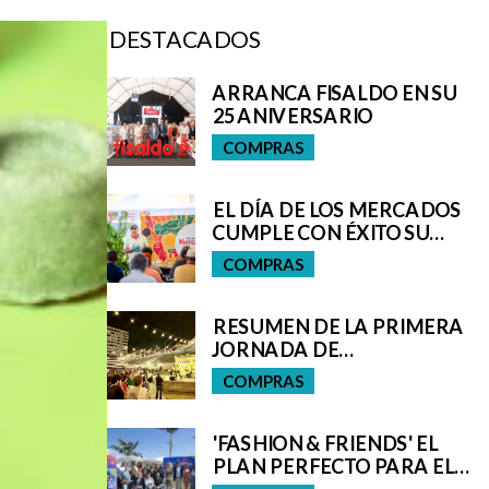
DESTACADOS
ARRANCA FISALDO EN SU
25 ANIVERSARIO
COMPRAS
EL DÍA DE LOS MERCADOS
CUMPLE CON ÉXITO SU
OBJETIVO DE
COMPRAS
PROMOCIONAR EL
PRODUCTO LOCAL
RESUMEN DE LA PRIMERA
JORNADA DE
FASHION&FRIENDS
COMPRAS
'FASHION & FRIENDS' EL
PLAN PERFECTO PARA EL