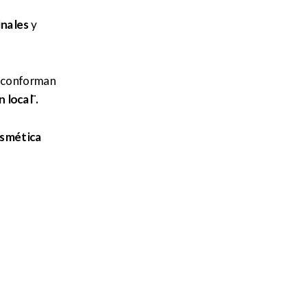
inales
y
e conforman
 local¨.
osmética