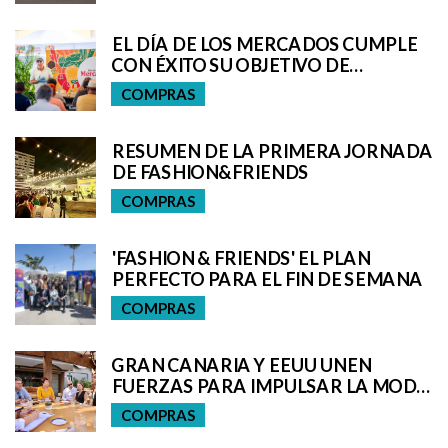
EL DÍA DE LOS MERCADOS CUMPLE
CON ÉXITO SU OBJETIVO DE
PROMOCIONAR EL PRODUCTO
COMPRAS
LOCAL
RESUMEN DE LA PRIMERA JORNADA
DE FASHION&FRIENDS
COMPRAS
'FASHION & FRIENDS' EL PLAN
PERFECTO PARA EL FIN DE SEMANA
COMPRAS
GRAN CANARIA Y EEUU UNEN
FUERZAS PARA IMPULSAR LA MODA
DE BAÑO
COMPRAS