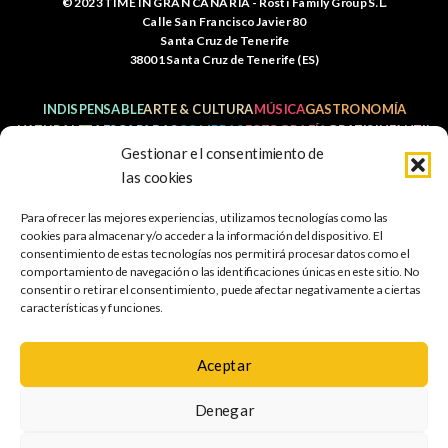
© 2023 TIME IN GRAN CANARIA - Rosti Family Group S.L.
Calle San Francisco Javier 80
Santa Cruz de Tenerife
38001 Santa Cruz de Tenerife (ES)
INDISPENSABLE
ARTE & CULTURA
MÚSICA
GASTRONOMÍA
NATURALEZA
ESCAPADAS
COMPRAS
FOTOGRAFÍA
GRATIS
INFANTIL
Gestionar el consentimiento de
las cookies
Para ofrecer las mejores experiencias, utilizamos tecnologías como las
Política de
Aviso legal
Política de cookies
cookies para almacenar y/o acceder a la información del dispositivo. El
privacidad
consentimiento de estas tecnologías nos permitirá procesar datos como el
comportamiento de navegación o las identificaciones únicas en este sitio. No
Mapa web
Accesibilidad
consentir o retirar el consentimiento, puede afectar negativamente a ciertas
características y funciones.
Aceptar
PROGRAMA KIT DIGITAL COFINANCIADO POR LOS FONDOS
NEXT GENERATION (EU) DEL MERCANISMO DE
Denegar
RECUPERACIÓN Y RESILIENCIA