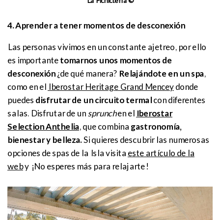
La Picnictería ©
4. Aprender a tener momentos de desconexión
Las personas vivimos en un constante ajetreo, por ello
es importante
tomarnos unos momentos de
desconexión
¿de qué manera?
Relajándote en un spa
,
como en el
Iberostar Heritage Grand Mencey
donde
puedes
disfrutar de un circuito termal
con diferentes
salas. Disfrutar de un
sprunch
en el
Iberostar
Selection Anthelia
,
que combina
gastronomía,
bienestar y belleza.
Si quieres descubrir las numerosas
opciones de spas de la Isla visita
este artículo de la
web
y ¡No esperes más para relajarte!