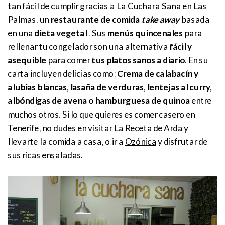
tan fácil de cumplir gracias a
La Cuchara Sana
en Las
Palmas, un
restaurante de comida
take away
basada
en una
dieta vegetal
. Sus
menús quincenales
para
rellenar tu congelador son una alternativa
fácil y
asequible
para comer
tus platos sanos a diario
. En su
carta incluyen delicias como:
Crema de calabacín y
alubias blancas, lasaña de verduras, lentejas al curry,
albóndigas de avena o hamburguesa de quinoa
entre
muchos otros. Si lo que quieres es comer casero en
Tenerife, no dudes en visitar
La Receta de Arda
y
llevarte la comida a casa, o ir a
Ozónica
y disfrutar de
sus ricas ensaladas.