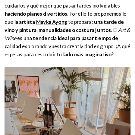
cuidarlos y qué mejor que pasar tardes inolvidables
haciendo planes divertidos
. Por ello te proponemos lo
que
la artista
Mayka Ayong
te prepara:
una tarde de
vino y pintura, manualidades o costura juntos
. El
Art &
Wine
es una
tendencia ideal para pasar tiempo de
calidad
explorando vuestra creatividad en grupo. ¿A qué
esperas para descubrir tu
lado más imaginativo
?