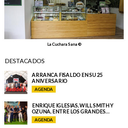
La Cuchara Sana ©
DESTACADOS
ARRANCA FISALDO EN SU 25
ANIVERSARIO
AGENDA
ENRIQUE IGLESIAS, WILL SMITH Y
OZUNA, ENTRE LOS GRANDES
NOMBRES DEL GRANCA LIVE FEST
AGENDA
2025, CON SORPRESAS AÚN POR