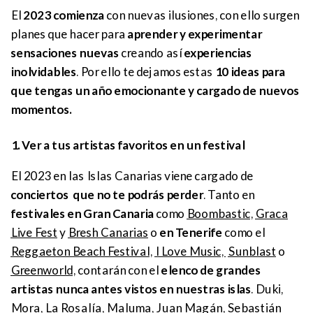
El
2023 comienza
con nuevas ilusiones, con ello surgen
planes que hacer para
aprender y experimentar
sensaciones nuevas
creando así
experiencias
inolvidables
. Por ello te dejamos estas
10 ideas para
que tengas un año emocionante y cargado de nuevos
momentos.
1. Ver a tus artistas favoritos en un festival
El 2023 en las Islas Canarias viene cargado de
conciertos que no te podrás perder
. Tanto en
festivales en Gran Canaria
como
Boombastic
,
Graca
Live Fest
y
Bresh Canarias
o
en Tenerife
como el
Reggaeton Beach Festival
,
I Love Music,
Sunblast
o
Greenworld,
contarán con el
elenco de grandes
artistas nunca antes vistos en nuestras islas
. Duki,
Mora, La Rosalía, Maluma, Juan Magán, Sebastián