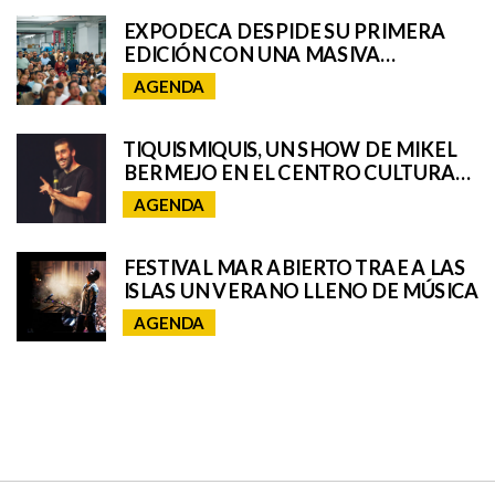
DESVELAR
EXPODECA DESPIDE SU PRIMERA
EDICIÓN CON UNA MASIVA
RESPUESTA DEL PÚBLICO
AGENDA
TIQUISMIQUIS, UN SHOW DE MIKEL
BERMEJO EN EL CENTRO CULTURAL
CICCA
AGENDA
FESTIVAL MAR ABIERTO TRAE A LAS
ISLAS UN VERANO LLENO DE MÚSICA
AGENDA