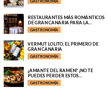
GASTRONOMÍA
RESTAURANTES MÁS ROMÁNTICOS
DE GRAN CANARIA PARA LA
VELADA PERFECTA
GASTRONOMÍA
VERMUT LOLITO, EL PRIMERO DE
GRAN CANARIA
GASTRONOMÍA
¿AMANTE DEL RAMEN? ¡NO TE
PUEDES PERDER ESTOS
RESTAURANTES!
GASTRONOMÍA