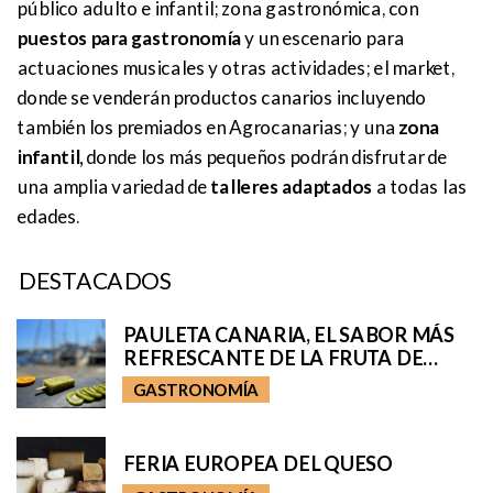
público adulto e infantil; zona gastronómica, con
puestos para gastronomía
y un escenario para
actuaciones musicales y otras actividades; el market,
donde se venderán productos canarios incluyendo
también los premiados en Agrocanarias; y una
zona
infantil,
donde los más pequeños podrán disfrutar de
una amplia variedad de
talleres adaptados
a todas las
edades.
DESTACADOS
PAULETA CANARIA, EL SABOR MÁS
REFRESCANTE DE LA FRUTA DE
GRAN CANARIA
GASTRONOMÍA
FERIA EUROPEA DEL QUESO