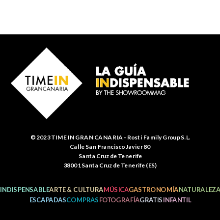
© 2023 TIME IN GRAN CANARIA - Rosti Family Group S.L.
Calle San Francisco Javier 80
Santa Cruz de Tenerife
38001 Santa Cruz de Tenerife (ES)
INDISPENSABLE
ARTE & CULTURA
MÚSICA
GASTRONOMÍA
NATURALEZ
ESCAPADAS
COMPRAS
FOTOGRAFÍA
GRATIS
INFANTIL