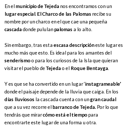
En el
municipio de Tejeda
nos encontramos con un
lugar especial
.
El Charco de las Palomas
recibe su
nombre por un charco en el que cae una pequeña
cascada
donde pululan
palomas
a lo alto.
Sin embargo, tras esta
escasa descripción
este lugar es
mucho más que esto. Es ideal para los amantes del
senderismo
o para los curiosos de la Isla que quieran
visitar el pueblo de
Tejeda
o el
Roque Bentayga
.
Y es que se ha convertido en un lugar ‘
instagrameable’
donde el paisaje depende de la lluvia que caiga. En los
días lluviosos
la cascada cuenta con un
gran caudal
que a su vez recorre el
barranco de Tejeda.
Por lo que
tendrás que mirar
cómo está el tiempo
para
encontrarte este lugar de una forma u otra.