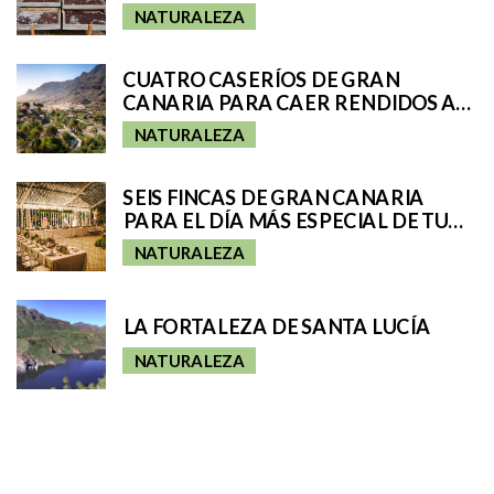
NATURALEZA
CUATRO CASERÍOS DE GRAN
CANARIA PARA CAER RENDIDOS A
SU ENCANTO
NATURALEZA
SEIS FINCAS DE GRAN CANARIA
PARA EL DÍA MÁS ESPECIAL DE TU
VIDA
NATURALEZA
LA FORTALEZA DE SANTA LUCÍA
NATURALEZA