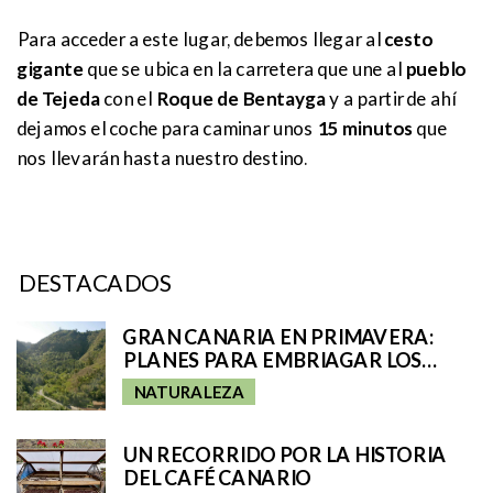
Para acceder a este lugar, debemos llegar al
cesto
gigante
que se ubica en la carretera que une al
pueblo
de Tejeda
con el
Roque de Bentayga
y a partir de ahí
dejamos el coche para caminar unos
15 minutos
que
nos llevarán hasta nuestro destino.
DESTACADOS
GRAN CANARIA EN PRIMAVERA:
PLANES PARA EMBRIAGAR LOS
CINCO SENTIDOS
NATURALEZA
UN RECORRIDO POR LA HISTORIA
DEL CAFÉ CANARIO