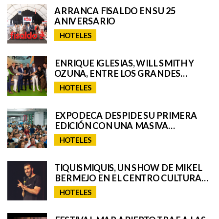
ARRANCA FISALDO EN SU 25
ANIVERSARIO
HOTELES
ENRIQUE IGLESIAS, WILL SMITH Y
OZUNA, ENTRE LOS GRANDES
NOMBRES DEL GRANCA LIVE FEST
HOTELES
2025, CON SORPRESAS AÚN POR
DESVELAR
EXPODECA DESPIDE SU PRIMERA
EDICIÓN CON UNA MASIVA
RESPUESTA DEL PÚBLICO
HOTELES
TIQUISMIQUIS, UN SHOW DE MIKEL
BERMEJO EN EL CENTRO CULTURAL
CICCA
HOTELES