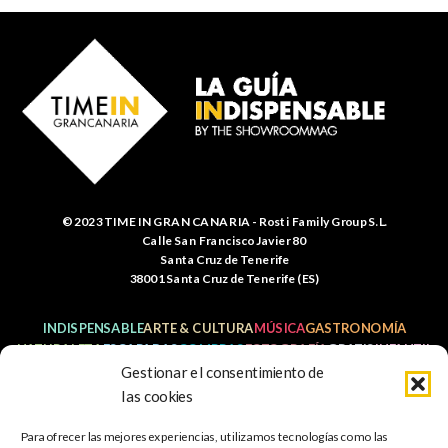
© 2023 TIME IN GRAN CANARIA - Rosti Family Group S.L.
Calle San Francisco Javier 80
Santa Cruz de Tenerife
38001 Santa Cruz de Tenerife (ES)
INDISPENSABLE
ARTE & CULTURA
MÚSICA
GASTRONOMÍA
NATURALEZA
ESCAPADAS
COMPRAS
FOTOGRAFÍA
GRATIS
INFANTIL
Gestionar el consentimiento de
las cookies
Para ofrecer las mejores experiencias, utilizamos tecnologías como las
Política de