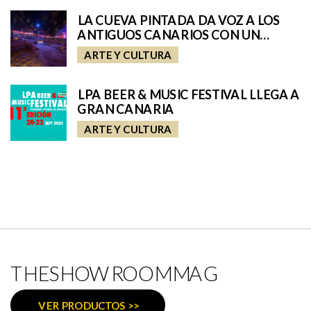
LA CUEVA PINTADA DA VOZ A LOS
ANTIGUOS CANARIOS CON UN
CONCIERTO INFANTIL JUNTO A
ARTE Y CULTURA
ARÍSTIDES MORENO
LPA BEER & MUSIC FESTIVAL LLEGA A
GRAN CANARIA
ARTE Y CULTURA
THESHOWROOMMAG
VER PRODUCTOS >>