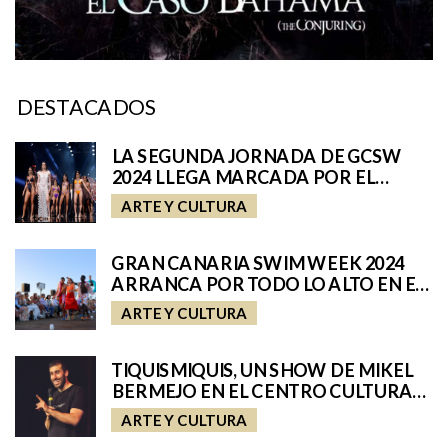
DESTACADOS
LA SEGUNDA JORNADA DE GCSW
2024 LLEGA MARCADA POR EL
TALENTO CANARIO
ARTE Y CULTURA
GRAN CANARIA SWIM WEEK 2024
ARRANCA POR TODO LO ALTO EN EL
PUERTO DEPORTIVO PASITO
ARTE Y CULTURA
BLANCO
TIQUISMIQUIS, UN SHOW DE MIKEL
BERMEJO EN EL CENTRO CULTURAL
CICCA
ARTE Y CULTURA