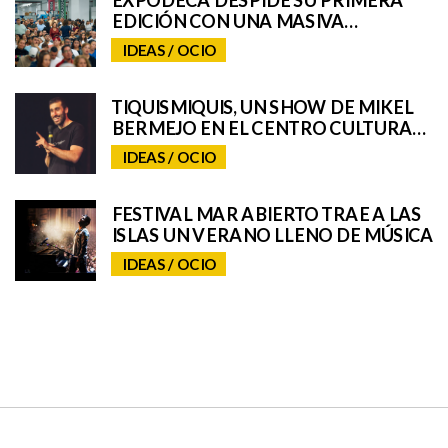
EDICIÓN CON UNA MASIVA
RESPUESTA DEL PÚBLICO
IDEAS / OCIO
TIQUISMIQUIS, UN SHOW DE MIKEL
BERMEJO EN EL CENTRO CULTURAL
CICCA
IDEAS / OCIO
FESTIVAL MAR ABIERTO TRAE A LAS
ISLAS UN VERANO LLENO DE MÚSICA
IDEAS / OCIO