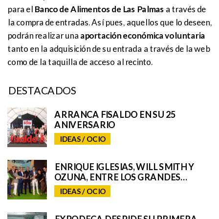
para el
Banco de Alimentos de Las Palmas
a través de
la compra de entradas. Así pues, aquellos que lo deseen,
podrán realizar una
aportación económica voluntaria
tanto en la adquisición de su entrada a través de la web
como de la taquilla de acceso al recinto.
DESTACADOS
ARRANCA FISALDO EN SU 25
ANIVERSARIO
IDEAS / OCIO
ENRIQUE IGLESIAS, WILL SMITH Y
OZUNA, ENTRE LOS GRANDES
NOMBRES DEL GRANCA LIVE FEST
IDEAS / OCIO
2025, CON SORPRESAS AÚN POR
DESVELAR
EXPODECA DESPIDE SU PRIMERA