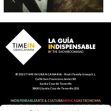
© 2023 TIME IN GRAN CANARIA - Rosti Family Group S.L.
Calle San Francisco Javier 80
Santa Cruz de Tenerife
38001 Santa Cruz de Tenerife (ES)
INDISPENSABLE
ARTE & CULTURA
MÚSICA
GASTRONOMÍA
NATURALEZA
ESCAPADAS
COMPRAS
FOTOGRAFÍA
GRATIS
INFANTIL