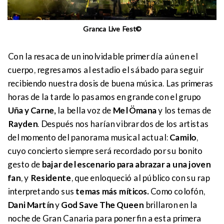
Granca Live Fest©
Con la resaca de un inolvidable primer día aún en el
cuerpo, regresamos al estadio el sábado para seguir
recibiendo nuestra dosis de buena música. Las primeras
horas de la tarde lo pasamos en grande con el grupo
Uña y Carne,
la bella voz de
Mel Ömana
y los temas de
Rayden
. Después nos harían vibrar dos de los artistas
del momento del panorama musical actual:
Camilo
,
cuyo concierto siempre será recordado por su bonito
gesto de
bajar del escenario para abrazar a una joven
fan
, y
Residente
, que enloqueció al público con su rap
interpretando sus
temas más míticos.
Como colofón,
Dani Martín
y
God Save The Queen
brillaron en la
noche de Gran Canaria para poner fin a esta primera