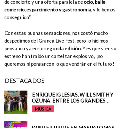
de concierto y una oferta paralela de
ocio, baile,
comercio, esparcimiento y gastronomía
, y lo hemos
conseguido”.
Con estas buenas sensaciones, nos costó mucho
despedirnos del Granca Live Fest, pero lo hicimos
pensando ya en su
segunda edición.
Y es que si en su
estreno han traído un cartel tan explosivo, ¡no
queremos ni pensar con lo que vendrán en el futuro!
DESTACADOS
ENRIQUE IGLESIAS, WILL SMITH Y
OZUNA, ENTRE LOS GRANDES
NOMBRES DEL GRANCA LIVE FEST
MÚSICA
2025, CON SORPRESAS AÚN POR
DESVELAR
WINTER PRIDE EN MASPALOMAS