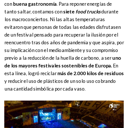
con
buena gastronomía
. Para reponer energías de
tanto saltar, contamos con
siete
food trucks
durante
los macroconciertos. Ni las altas temperaturas
evitaron que personas de todas las edades disfrutasen
de un festival pensado para recuperar la ilusión por el
reencuentro tras dos años de pandemia y que aspira, por
su implicación con el medioambiente y su compromiso
previo a la reducción de la huella de carbono, a ser
uno
de los mayores festivales sostenibles de Europa.
En
esta línea, logró reciclar
más de 2.000 kilos de residuos
y reducir el uso de plásticos de un solo uso cobrando
una cantidad simbólica por cada vaso.