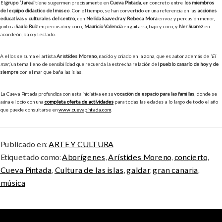
El
grupo ‘Jarea’
tiene su germen precisamente en
Cueva Pintada
, en concreto entre
los miembros
del equipo didáctico del museo
. Con el tiempo, se han convertido en una referencia en las
acciones
educativas
y
culturales del centro
, con
Nélida Saavedra y Rebeca Mora
en voz y percusión menor,
junto a
Saulo Ruiz
en percusión y coro,
Mauricio Valencia
en guitarra, bajo y coro, y
Ner Suárez
en
acordeón, bajo y teclado.
A ellos se suma el artista
Arístides Moreno
, nacido y criado en la zona, que es autor además de
‘El
mar’,
un tema lleno de sensibilidad que recuerda la estrecha relación del
pueblo canario de hoy y de
siempre
con el mar que baña las islas.
La Cueva Pintada profundiza con esta iniciativa en su
vocación de espacio para las familias
, donde se
aúna el ocio con una
completa oferta de actividades
para todas las edades a lo largo de todo el año
que puede consultarse en
www.cuevapintada.com
.
Publicado en:
ARTE Y CULTURA
Etiquetado como:
Aborígenes
,
Arístides Moreno
,
concierto
,
Cueva Pintada
,
Cultura de las islas
,
galdar
,
gran canaria
,
música