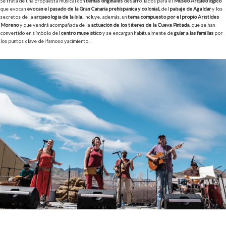
Se trata de una propuesta musical con
temas originales
desarrollados para el
Museo Arqueológico
que evocan
evocan el pasado de la Gran Canaria prehispánica y colonial,
del
paisaje de Agáldar
y los
secretos de la
arqueología de la isla
. Incluye, además, un
tema compuesto por el propio Arístides
Moreno
y que vendrá acompañada de la
actuación de los títeres de la Cueva Pintada,
que se han
convertido en símbolo del
centro museístico
y se encargan habitualmente de
guiar a las familias
por
los puntos clave del famoso yacimiento.