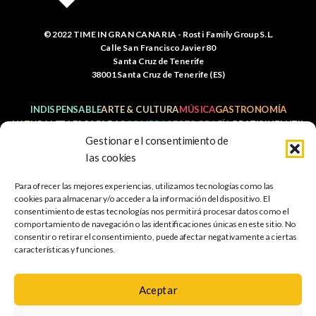
© 2022 TIME IN GRAN CANARIA - Rosti Family Group S.L.
Calle San Francisco Javier 80
Santa Cruz de Tenerife
38001 Santa Cruz de Tenerife (ES)
INDISPENSABLE
ARTE & CULTURA
MÚSICA
GASTRONOMÍA
NATURALEZA
ESCAPADAS
COMPRAS
FOTOGRAFÍA
GRATIS
INFANTIL
Gestionar el consentimiento de
las cookies
Para ofrecer las mejores experiencias, utilizamos tecnologías como las
Política de
Aviso legal
Política de cookies
cookies para almacenar y/o acceder a la información del dispositivo. El
privacidad
consentimiento de estas tecnologías nos permitirá procesar datos como el
comportamiento de navegación o las identificaciones únicas en este sitio. No
Mapa web
Accesibilidad
consentir o retirar el consentimiento, puede afectar negativamente a ciertas
características y funciones.
Aceptar
PROGRAMA KIT DIGITAL COFINANCIADO POR LOS FONDOS
NEXT GENERATION (EU) DEL MERCANISMO DE