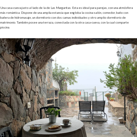
Una casa-cueva justo al lado de la de Las Margaritas. Esta es ideal para parejas, con una atmósfera
más romántica. Dispone de una amplia estancia que engloba la cocina-salón, comedor, baño con
bañera de hidromasaje, un dormitorio con dos camas individuales y otro amplio dormitorio de
matrimonio. También posee una terraza, conectada con la otra casa-cueva, con la cual comparte
piscina.