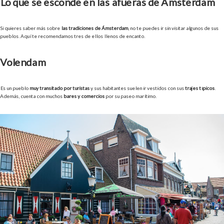
Lo que se esconde en las afueras de Ámsterdam
Si quieres saber más sobre
las tradiciones de Ámsterdam
, no te puedes ir sin visitar algunos de sus
pueblos. Aquí te recomendamos tres de ellos llenos de encanto.
Volendam
Es un pueblo
muy transitado por turistas
y sus habitantes suelen ir vestidos con sus
trajes típicos
.
Además, cuenta con muchos
bares y comercios
por su paseo marítimo.