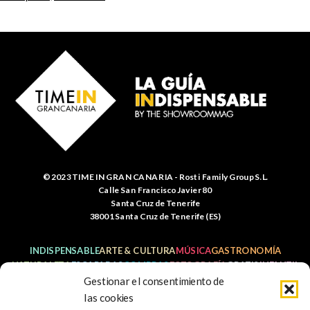
© 2023 TIME IN GRAN CANARIA - Rosti Family Group S.L.
Calle San Francisco Javier 80
Santa Cruz de Tenerife
38001 Santa Cruz de Tenerife (ES)
INDISPENSABLE
ARTE & CULTURA
MÚSICA
GASTRONOMÍA
NATURALEZA
ESCAPADAS
COMPRAS
FOTOGRAFÍA
GRATIS
INFANTIL
Gestionar el consentimiento de
las cookies