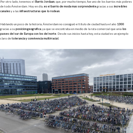
Por otro lado, tenemos el
Barrio Jordaan
, que, por mucho tiempo, fue uno de los barrios más pobres
de todo Ámsterdam. Hoy en día,
es el barrio de moda más sorprendente
gracias a sus
increíbles
canales
y a las
infraestructuras que lo rodean
.
Hablando un poco de la historia, Ámsterdam no consiguió el título de ciudad hasta el año
1300
gracias a su
posición geográfica
, ya que se encontraba en medio de la ruta comercial que unía
los
países del sur de Europa con los del norte
. Desde sus inicios hasta hoy, esta ciudad es un ejemplo
claro de
tolerancia y convivencia multirracial.