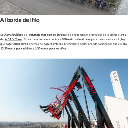
Al borde del filo
El
Over the Edge
es el c
olumpio más alto de Europa
y se encuentra en el mirador de la última planta
del
A’DAM Toren
. Este columpio se encuentra a
100 metros de altura
y para balancearse en él, hay
que pagar
cinco euros
, además de pagar también el
ticket
para poder acceder al mirador que cuesta
12,50 euros para adultos y 6,50 euros para los niños.