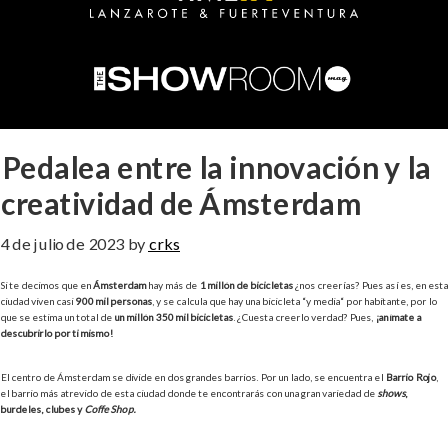
Pedalea entre la innovación y la
creatividad de Ámsterdam
4 de julio de 2023
by
crks
Si te decimos que en
Ámsterdam
hay más de
1 millón de bicicletas
¿nos creerías? Pues así es, en esta
ciudad viven casi
900 mil personas
, y se calcula que hay una bicicleta “y media“ por habitante, por lo
que se estima un total de
un millón 350 mil bicicletas
. ¿Cuesta creerlo verdad? Pues,
¡anímate a
descubrirlo por ti mismo!
El centro de Ámsterdam se divide en dos grandes barrios. Por un lado, se encuentra el
Barrio Rojo
,
el barrio más atrevido de esta ciudad donde te encontrarás con una gran variedad de
shows
,
burdeles, clubes y
Coffe Shop.