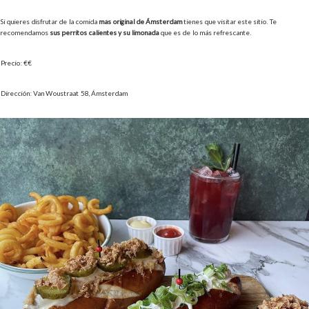
Si quieres disfrutar de la comida
más original de Ámsterdam
tienes que visitar este sitio. Te
recomendamos
sus perritos calientes y su limonada
que es de lo más refrescante.
Precio: €€
Dirección: Van Woustraat 58, Ámsterdam