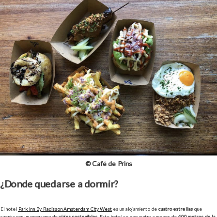
© Café de Prins
¿Dónde quedarse a dormir?
El hotel
Park Inn By Radisson Amsterdam City West
es un alojamiento de
cuatro estrellas
que
cuenta con un programa de
viajes sostenibles
. Este hotel se encuentra a menos de
400 metros de la