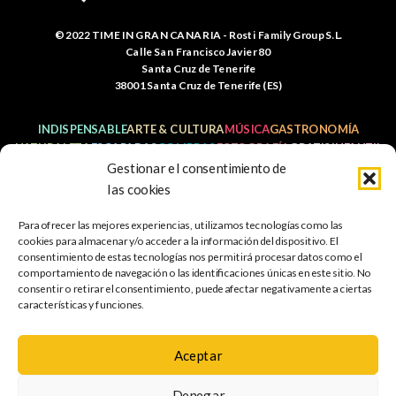
© 2022 TIME IN GRAN CANARIA - Rosti Family Group S.L.
Calle San Francisco Javier 80
Santa Cruz de Tenerife
38001 Santa Cruz de Tenerife (ES)
INDISPENSABLE
ARTE & CULTURA
MÚSICA
GASTRONOMÍA
NATURALEZA
ESCAPADAS
COMPRAS
FOTOGRAFÍA
GRATIS
INFANTIL
Gestionar el consentimiento de
las cookies
Para ofrecer las mejores experiencias, utilizamos tecnologías como las
Política de
Aviso legal
Política de cookies
cookies para almacenar y/o acceder a la información del dispositivo. El
privacidad
consentimiento de estas tecnologías nos permitirá procesar datos como el
comportamiento de navegación o las identificaciones únicas en este sitio. No
Mapa web
Accesibilidad
consentir o retirar el consentimiento, puede afectar negativamente a ciertas
características y funciones.
Aceptar
PROGRAMA KIT DIGITAL COFINANCIADO POR LOS FONDOS
NEXT GENERATION (EU) DEL MERCANISMO DE
Denegar