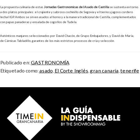
La propuesta culinaria de estas
Jornadas Gastronómicas del Asado de Castilla
se sustenta en torno
a dos platos principales: el crujiente y sabroso cochinillo de Segovia y el tierno y jugoso cordero
lechal IGP. Ambos se sirven asados al horno y a la manera tradicional de Castilla, complementados
con papas panaderas y ensalada de cogollos de Tudela.
Auténticos manjares seleccionados por David Chacón, de Grupo Embajadores, y David de María,
de Cárnicas Tabladillo, garantes de los más estrictos procesos de cría y selección.
Publicado en:
GASTRONOMÍA
Etiquetado como:
asado
,
El Corte Inglés
,
gran canaria
,
tenerife