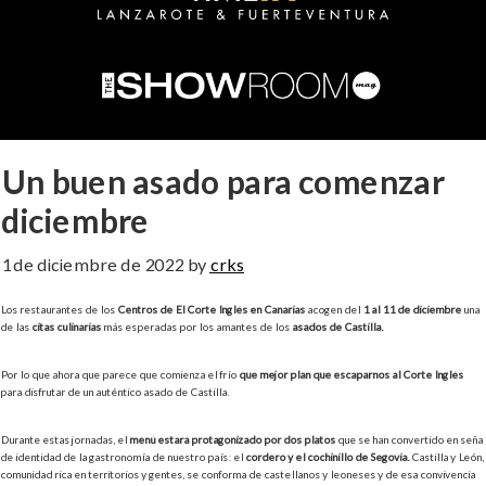
Un buen asado para comenzar
diciembre
1 de diciembre de 2022
by
crks
Los restaurantes de los
Centros de El Corte Inglés en Canarias
acogen del
1 al 11 de diciembre
una
de las
citas culinarias
más esperadas por los amantes de los
asados de Castilla.
Por lo que ahora que parece que comienza el frío
que mejor plan que escaparnos al Corte Inglés
para disfrutar de un auténtico asado de Castilla.
Durante estas jornadas, el
menú estará protagonizado por dos platos
que se han convertido en seña
de identidad de la gastronomía de nuestro país: el
cordero y el cochinillo de Segovia.
Castilla y León,
comunidad rica en territorios y gentes, se conforma de castellanos y leoneses y de esa convivencia