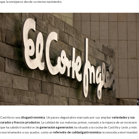
que la enriquece desde su mismo nacimiento.
Castilla es una
cita gastronómica
. Un paseo degustativo marcado por sus amplias
variedades y sus
curados y frescos productos.
La calidad de sus materias primas, sumado a la riqueza de un recetario
que ha sabido trasmitirse de
generación a generación
, ha situado a la cocina de Castilla y León, y más
concretamente a sus asados, como un
referente de calidad gastronómica
reconocida a nivel mundial.