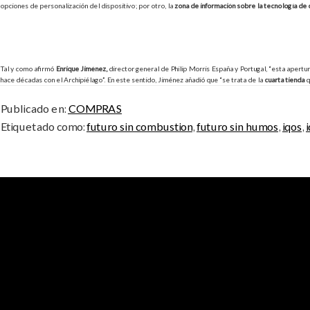
opciones de personalización del dispositivo; por otro, la
zona de información sobre la tecnología de
Tal y como afirmó
Enrique Jiménez,
director general de Philip Morris España y Portugal, “esta apertur
hace décadas con el Archipiélago”. En este sentido, Jiménez añadió que “se trata de la
cuarta tienda
q
Publicado en:
COMPRAS
Etiquetado como:
futuro sin combustion
,
futuro sin humos
,
iqos
,