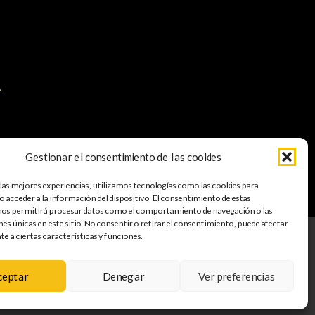
A
Gestionar el consentimiento de las cookies
apa web
Accesibilidad
 las mejores experiencias, utilizamos tecnologías como las cookies para
 acceder a la información del dispositivo. El consentimiento de estas
nos permitirá procesar datos como el comportamiento de navegación o las
nes únicas en este sitio. No consentir o retirar el consentimiento, puede afectar
 a ciertas características y funciones.
 DE RECUPERACIÓN Y RESILIENCIA
ceptar
Denegar
Ver preferencias