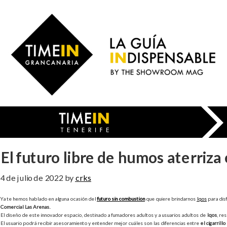
Saltar
al
Time
contenido
in
principal
Gran
Canaria
El futuro libre de humos aterriza
4 de julio de 2022
by
crks
Ya te hemos hablado en alguna ocasión del
futuro sin combustión
que quiere brindarnos
Iqos
para dis
Comercial Las Arenas.
El diseño de este innovador espacio, destinado a fumadores adultos y a usuarios adultos de
Iqos
, re
El usuario podrá recibir asesoramiento y entender mejor cuáles son las diferencias entre
el cigarrill