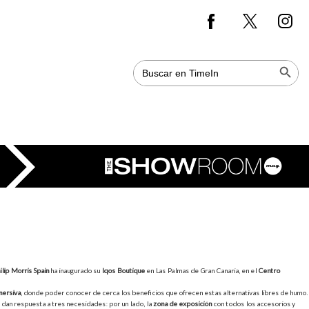
Botón de bús
Buscar:
ilip Morris Spain
ha inaugurado su
Iqos Boutique
en Las Palmas de Gran Canaria, en el
Centro
mersiva
, donde poder conocer de cerca los beneficios que ofrecen estas alternativas libres de humo.
dan respuesta a tres necesidades: por un lado, la
zona de exposición
con todos los accesorios y