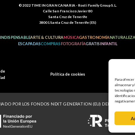
© 2022 TIME IN GRAN CANARIA - Rosti Family Group S.L.
Calle San Francisco Javier 80
Santa Cruz de Tenerife
38001 Santa Cruz de Tenerife (ES)
INDISPENSABLE
ARTE & CULTURA
MÚSICA
GASTRONOMÍA
NATURALEZ
ESCAPADAS
COMPRAS
FOTOGRAFÍA
GRATIS
INFANTIL
 de
Política de cookies
M
dad
Para ofrecer
almacenar y/o
tecnologías 
identificacio
negativamente
IADO POR LOS FONDOS NEXT GENERATION (EU) DEL MERCANISMO
A