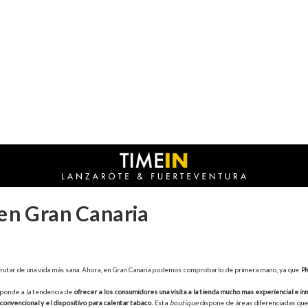
 en Gran Canaria
frutar de una vida más sana. Ahora, en Gran Canaria podemos comprobarlo de primera mano, ya que
Ph
sponde a la tendencia de
ofrecer a los consumidores una visita a la tienda mucho más experiencial e in
o convencional y el dispositivo para calentar tabaco.
Esta
boutique
dispone de áreas diferenciadas que 