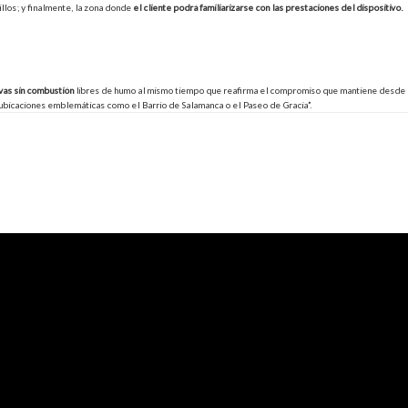
illos; y finalmente, la zona donde
el cliente podrá familiarizarse con las prestaciones del dispositivo.
vas sin combustión
libres de humo al mismo tiempo que reafirma el compromiso que mantiene desde
 ubicaciones emblemáticas como el Barrio de Salamanca o el Paseo de Gracia”.