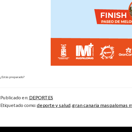
¿Estás preparado?
Publicado en:
DEPORTES
Etiquetado como:
deporte y salud
,
gran canaria maspalomas 