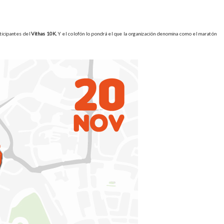
rticipantes del
Vithas 10K.
Y el colofón lo pondrá el que la organización denomina como el maratón