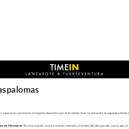
Maspalomas
s superarse y promover el espíritu deportivo por la localidad. Ayer se presentó la segunda edición 
eo de Meloneras
. En esta ocasión, será en sentido contrario al circuito del año pasado, con lo que se 