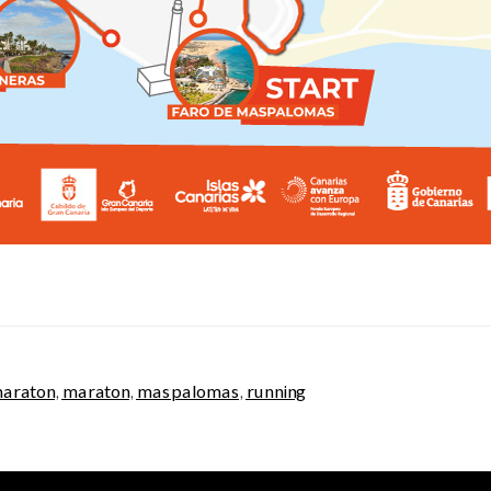
maraton
,
maraton
,
maspalomas
,
running