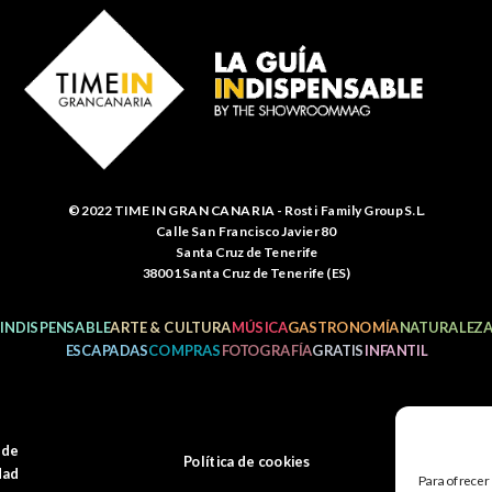
© 2022 TIME IN GRAN CANARIA - Rosti Family Group S.L.
Calle San Francisco Javier 80
Santa Cruz de Tenerife
38001 Santa Cruz de Tenerife (ES)
INDISPENSABLE
ARTE & CULTURA
MÚSICA
GASTRONOMÍA
NATURALEZ
ESCAPADAS
COMPRAS
FOTOGRAFÍA
GRATIS
INFANTIL
 de
Política de cookies
M
dad
Para ofrecer