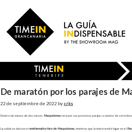
Saltar
al
Time
contenido
in
principal
Gran
Canaria
De maratón por los parajes de 
22 de septiembre de 2022
by
crks
Dentro de menos de dos meses,
Maspalomas
verá por sus preciosos parajes a cientos de corredore
La salida se dará en el
emblemático faro de Maspalomas,
mientras que la meta tendrá lugar en el
Pas