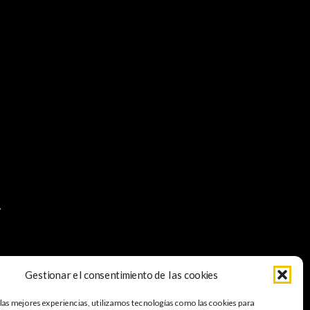
A
Gestionar el consentimiento de las cookies
apa web
Accesibilidad
 las mejores experiencias, utilizamos tecnologías como las cookies para