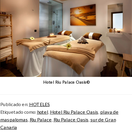
Hotel Riu Palace Oasis©
Publicado en:
HOTELES
Etiquetado como:
hotel
,
Hotel Riu Palace Oasis
,
playa de
maspalomas
,
Riu Palace
,
Riu Palace Oasis
,
sur de Gran
Canaria