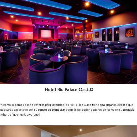
Hotel Riu Palace Oasis©
Y, como sabemos que te estarás preguntando si el Riu Palace Oasis tiene spa, déjanos decirte que
quedarás encantado con su
centro de bienestar,
además de poder ponerte en forma en su
gimnasio
.
¡Ahora sí que huele a verano!