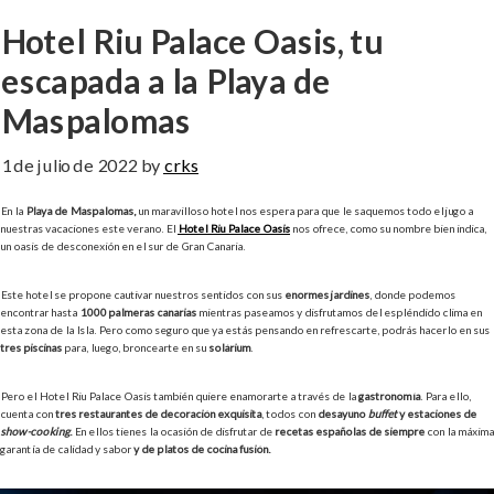
Hotel Riu Palace Oasis, tu
escapada a la Playa de
Maspalomas
1 de julio de 2022
by
crks
En la
Playa de Maspalomas,
un maravilloso hotel nos espera para que le saquemos todo el jugo a
nuestras vacaciones este verano. El
Hotel Riu Palace Oasis
nos ofrece, como su nombre bien indica,
un oasis de desconexión en el sur de Gran Canaria.
Este hotel se propone cautivar nuestros sentidos con sus
enormes jardines
, donde podemos
encontrar hasta
1000 palmeras canarias
mientras paseamos y disfrutamos del espléndido clima en
esta zona de la Isla. Pero como seguro que ya estás pensando en refrescarte, podrás hacerlo en sus
tres piscinas
para, luego, broncearte en su
solárium
.
Pero el Hotel Riu Palace Oasis también quiere enamorarte a través de la
gastronomía
. Para ello,
cuenta con
tres restaurantes de decoración exquisita
, todos con
desayuno
buffet
y estaciones de
show-cooking
.
En ellos tienes la ocasión de disfrutar de
recetas españolas de siempre
con la máxima
garantía de calidad y sabor
y de platos de cocina fusión.