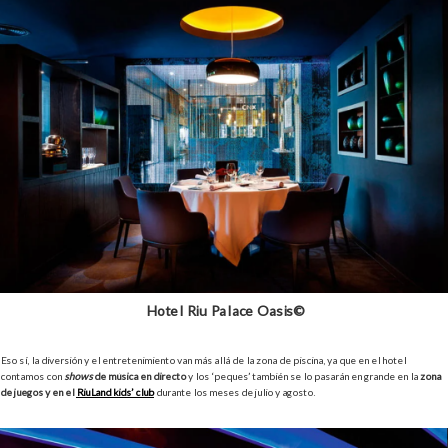
Hotel Riu Palace Oasis©
Eso sí, la diversión y el entretenimiento van más allá de la zona de piscina, ya que en el hotel
contamos con
shows
de música en directo
y los ‘peques’ también se lo pasarán en grande en la
zona
de juegos y en el
RiuLand kids’ club
durante los meses de julio y agosto.