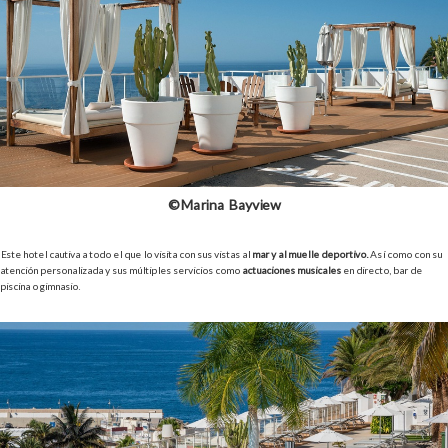
©Marina Bayview
Este hotel cautiva a todo el que lo visita con sus vistas al
mar y al muelle deportivo.
Así como con su
atención personalizada y sus múltiples servicios como
actuaciones musicales
en directo, bar de
piscina o gimnasio.