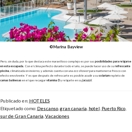
©Marina Bayview
Pero, sin duda, por lo que destaca este maravilloso complejo es por sus
posibilidades para relajarse
en esta escapada.
Con el clima perfecto durante todo el año, se puede hacer uso de su
refrescante
piscina
, climatizada en invierno, y además cuenta con una
eco shower
para mantenerse fresco con
efecto envolvente. Y es que después de refrescarte es posible acudir a su
solárium
repleto de
camas balinesas
en el que recargar
vitamina D
y relajarte en su
jacuzzi
.
Publicado en:
HOTELES
Etiquetado como:
Descanso
,
gran canaria
,
hotel
,
Puerto Rico
,
sur de Gran Canaria
,
Vacaciones