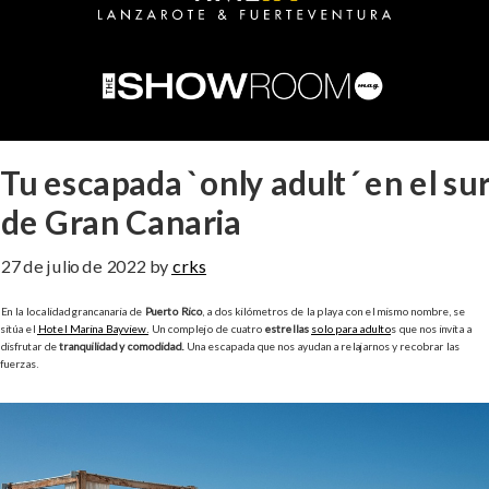
Tu escapada `only adult´ en el sur
de Gran Canaria
27 de julio de 2022
by
crks
En la localidad grancanaria de
Puerto Rico
, a dos kilómetros de la playa con el mismo nombre, se
sitúa el
Hotel Marina Bayview.
Un complejo de cuatro
estrellas
solo para adulto
s que nos invita a
disfrutar de
tranquilidad y comodidad.
Una escapada que nos ayudan a relajarnos y recobrar las
fuerzas.