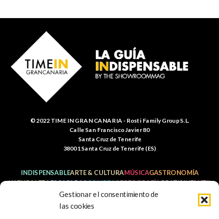
© 2022 TIME IN GRAN CANARIA - Rosti Family Group S.L.
Calle San Francisco Javier 80
Santa Cruz de Tenerife
38001 Santa Cruz de Tenerife (ES)
INDISPENSABLE
ARTE & CULTURA
MÚSICA
GASTRONOMÍA
NATURALEZA
ESCAPADAS
COMPRAS
FOTOGRAFÍA
GRATIS
INFANTIL
Gestionar el consentimiento de
las cookies