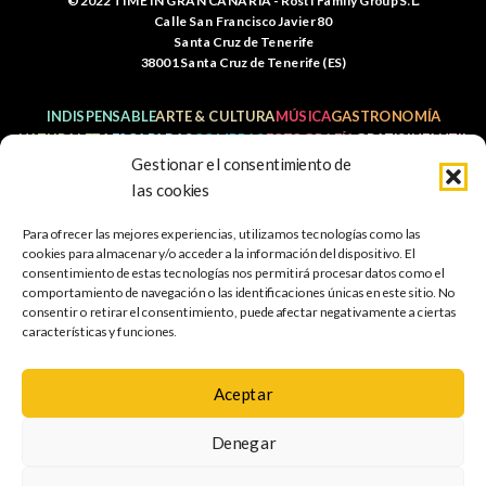
© 2022 TIME IN GRAN CANARIA - Rosti Family Group S.L.
Calle San Francisco Javier 80
Santa Cruz de Tenerife
38001 Santa Cruz de Tenerife (ES)
INDISPENSABLE
ARTE & CULTURA
MÚSICA
GASTRONOMÍA
NATURALEZA
ESCAPADAS
COMPRAS
FOTOGRAFÍA
GRATIS
INFANTIL
Gestionar el consentimiento de
las cookies
Para ofrecer las mejores experiencias, utilizamos tecnologías como las
Política de
Aviso legal
Política de cookies
cookies para almacenar y/o acceder a la información del dispositivo. El
privacidad
consentimiento de estas tecnologías nos permitirá procesar datos como el
comportamiento de navegación o las identificaciones únicas en este sitio. No
Mapa web
Accesibilidad
consentir o retirar el consentimiento, puede afectar negativamente a ciertas
características y funciones.
Aceptar
PROGRAMA KIT DIGITAL COFINANCIADO POR LOS FONDOS
NEXT GENERATION (EU) DEL MERCANISMO DE
Denegar
RECUPERACIÓN Y RESILIENCIA