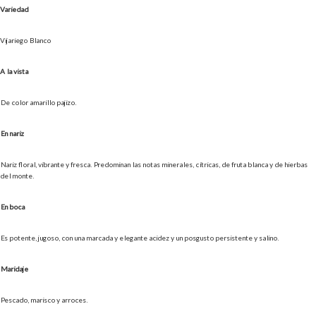
Variedad
Vijariego Blanco
A la vista
De color amarillo pajizo.
En nariz
Nariz floral, vibrante y fresca. Predominan las notas minerales, cítricas, de fruta blanca y de hierbas
del monte.
En boca
Es potente, jugoso, con una marcada y elegante acidez y un posgusto persistente y salino.
Maridaje
Pescado, marisco y arroces.