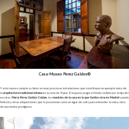
Casa-Museo Pérez Galdós©
Y este museo cumple su labor en unas preciosas instalaciones que constituyen un ejemplo único de
la
arquitectura tradicional urbana
en la zona de Triana. El espacio acoge el fondo cedido por la hija del
escritor,
María Pérez Galdós Cobián
, los
muebles de la casa en la que Galdós vivía en Madrid
cuando
falleció y otras adquisiciones que lo posicionan como un lugar de culto para entender la vida y obra
de una mente prodigiosa.