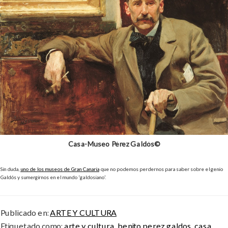
Casa-Museo Pérez Galdós©
Sin duda,
uno de los museos de Gran Canaria
que no podemos perdernos para saber sobre el genio
Galdós y sumergirnos en el mundo ‘galdosiano’.
Publicado en:
ARTE Y CULTURA
Etiquetado como:
arte y cultura
,
benito perez galdos
,
casa