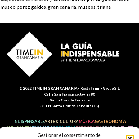
museo perez galdos
,
gran canaria
,
museos
,
triana
© 2022 TIME IN GRAN CANARIA - Rosti Family Group S.L.
Calle San Francisco Javier 80
Santa Cruz de Tenerife
38001 Santa Cruz de Tenerife (ES)
INDISPENSABLE
ARTE & CULTURA
MÚSICA
GASTRONOMÍA
NATURALEZA
ESCAPADAS
COMPRAS
FOTOGRAFÍA
GRATIS
INFANTIL
Gestionar el consentimiento de