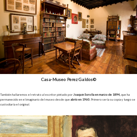
Casa-Museo Pérez Galdós©
También hallaremos el retrato al escritor pintado por
Joaquín Sorolla en marzo de 1894,
que ha
permanecido en el imaginario del museo desde que
abrió en 1960.
Primero sería su copia y luego se
custodiaría el original.