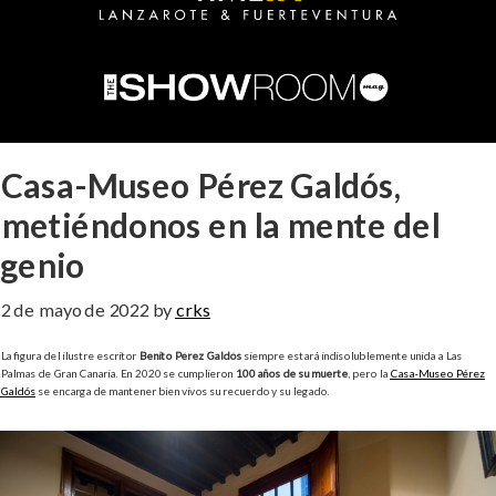
Casa-Museo Pérez Galdós,
metiéndonos en la mente del
genio
2 de mayo de 2022
by
crks
La figura del ilustre escritor
Benito Pérez Galdós
siempre estará indisolublemente unida a Las
Palmas de Gran Canaria. En 2020 se cumplieron
100 años de su muerte
, pero la
Casa-Museo Pérez
Galdós
se encarga de mantener bien vivos su recuerdo y su legado.