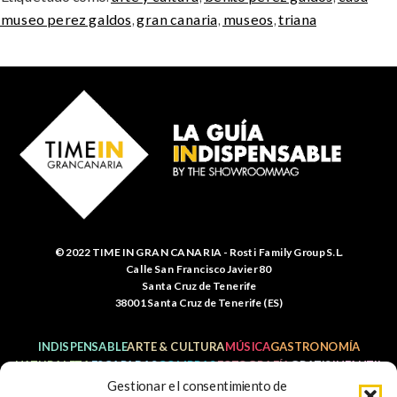
museo perez galdos
,
gran canaria
,
museos
,
triana
© 2022 TIME IN GRAN CANARIA - Rosti Family Group S.L.
Calle San Francisco Javier 80
Santa Cruz de Tenerife
38001 Santa Cruz de Tenerife (ES)
INDISPENSABLE
ARTE & CULTURA
MÚSICA
GASTRONOMÍA
NATURALEZA
ESCAPADAS
COMPRAS
FOTOGRAFÍA
GRATIS
INFANTIL
Gestionar el consentimiento de