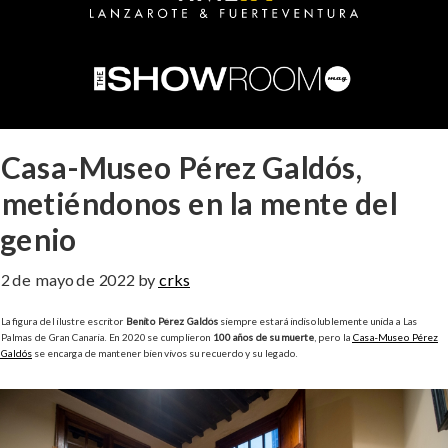
Casa-Museo Pérez Galdós,
metiéndonos en la mente del
genio
2 de mayo de 2022
by
crks
La figura del ilustre escritor
Benito Pérez Galdós
siempre estará indisolublemente unida a Las
Palmas de Gran Canaria. En 2020 se cumplieron
100 años de su muerte
, pero la
Casa-Museo Pérez
Galdós
se encarga de mantener bien vivos su recuerdo y su legado.