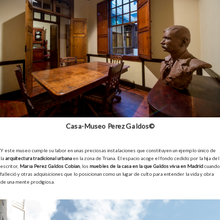
Casa-Museo Pérez Galdós©
Y este museo cumple su labor en unas preciosas instalaciones que constituyen un ejemplo único de
la
arquitectura tradicional urbana
en la zona de Triana. El espacio acoge el fondo cedido por la hija del
escritor,
María Pérez Galdós Cobián
, los
muebles de la casa en la que Galdós vivía en Madrid
cuando
falleció y otras adquisiciones que lo posicionan como un lugar de culto para entender la vida y obra
de una mente prodigiosa.