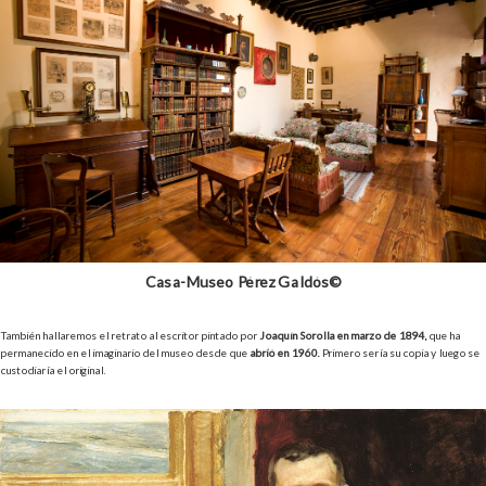
Casa-Museo Pérez Galdós©
También hallaremos el retrato al escritor pintado por
Joaquín Sorolla en marzo de 1894,
que ha
permanecido en el imaginario del museo desde que
abrió en 1960.
Primero sería su copia y luego se
custodiaría el original.