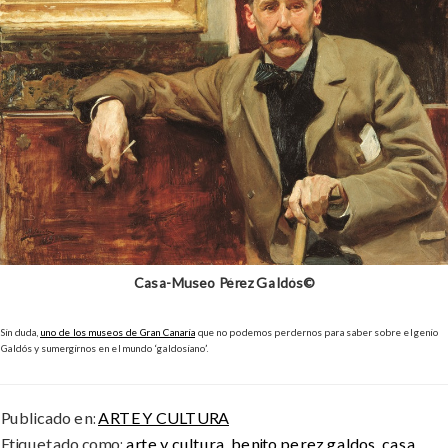
Casa-Museo Pérez Galdós©
Sin duda,
uno de los museos de Gran Canaria
que no podemos perdernos para saber sobre el genio
Galdós y sumergirnos en el mundo ‘galdosiano’.
Publicado en:
ARTE Y CULTURA
Etiquetado como:
arte y cultura
,
benito perez galdos
,
casa