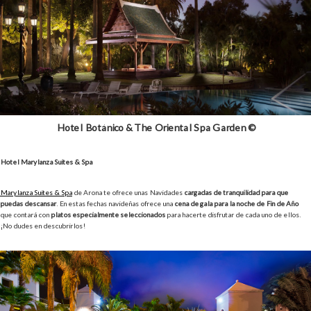
Hotel Botánico & The Oriental Spa Garden ©
Hotel Marylanza Suites & Spa
Marylanza Suites & Spa
de Arona te ofrece unas Navidades
cargadas de tranquilidad para que
puedas descansar
. En estas fechas navideñas ofrece una
cena de gala para la noche de Fin de Año
que contará con
platos especialmente seleccionados
para hacerte disfrutar de cada uno de ellos.
¡No dudes en descubrirlos!