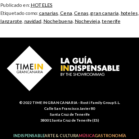
Publicado en:
HOTELES
Etiquetado como:
canarias
,
Cena
,
Cenas
,
gran canaria
,
hoteles
,
lanzarote
,
navidad
,
Nochebuena
,
Nochevieja
,
tenerife
© 2022 TIME IN GRAN CANARIA - Rosti Family Group S.L.
Calle San Francisco Javier 80
Santa Cruz de Tenerife
38001 Santa Cruz de Tenerife (ES)
INDISPENSABLE
ARTE & CULTURA
MÚSICA
GASTRONOMÍA