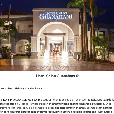
Hotel Colón Guanahaní ©
Hotel Royal Hidaway Corales Beach
El
Royal Hideaway Corales Beach
ubicado en Tenerife cuenta con hacer que
tus navidades sean de lo
más especiales
. El día de Navidad ofrecen
un
buffet
navideño en su restaurante Nao Atlantic
. En el
mismo restaurante, el 31 de diciembre se podrá
degustar también un
buffet
, además de un
menú fijo
en el Restaurante Il Bocconcino by Royal Hideaway
o un
menú especial a la carta en el Restaurante