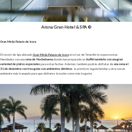
Arona Gran Hotel & SPA ©
Gran Meliá Palacio de Isora
El resort de lujo ubicado
Gran Meliá Palacio de Isora
en el sur de Tenerife te espera estas
Navidades con una
cena de Nochebuena
donde han preparado un
buffet
navideño con una gran
variedad de platos especiales
para estas fechas. Además, también podrás disfrutar de
una cena el
31 de diciembre con tres galas con ambientes distintos
: la
premium
, la gala familiar y otra con un
ambiente más tranquilo para que disfrutes la noche como más te guste.