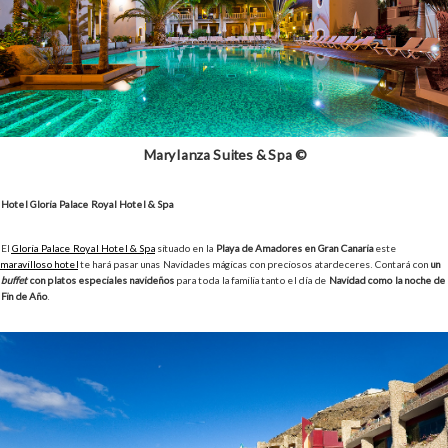
Marylanza Suites & Spa ©
Hotel Gloria Palace Royal Hotel & Spa
El
Gloria Palace Royal Hotel & Spa
situado en la
Playa de Amadores en Gran Canaria
este
maravilloso hotel
te hará pasar unas Navidades mágicas con preciosos atardeceres. Contará con
un
buffet
con platos especiales navideños
para toda la familia tanto el día de
Navidad como la noche de
Fin de Año
.