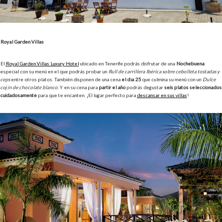
Royal Garden Villas
El
Royal Garden Villas Luxury Hotel
ubicado en Tenerife podrás disfrutar de una
Nochebuena
especial con su menú en el que podrás probar un
Rull de carrillera Ibérica sobre cebolleta tostadas y
ceps
entre otros platos. También disponen de una cena
el día 25
que culmina su menú con un
Dulce
cojín de chocolate blanco
. Y en su cena para
partir el año
podrás degustar
seis platos seleccionados
cuidadosamente
para que te encanten. ¡El lugar perfecto para
descansar en sus villas
!