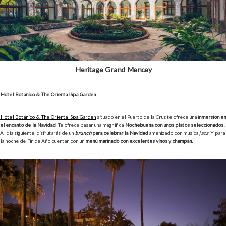
Heritage Grand Mencey
Hotel Botánico & The Oriental Spa Garden
Hotel Botánico & The Oriental Spa Garden
situado en el Puerto de la Cruz te ofrece una i
nmersión en
el encanto de la Navidad
. Te ofrece pasar una magnífica
Nochebuena con unos platos seleccionados.
Al día siguiente, disfrutarás de un
brunch
para celebrar la Navidad
amenizado con música
jazz
. Y para
la noche de Fin de Año cuentan con un
menú marinado con excelentes vinos y champán.