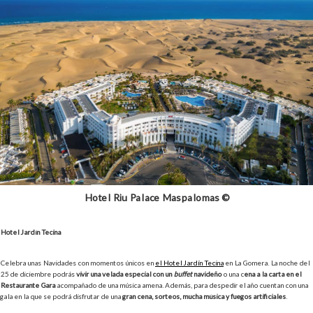
Hotel Riu Palace Maspalomas ©
Hotel Jardín Tecina
Celebra unas Navidades con momentos únicos en
el Hotel Jardín Tecina
en La Gomera. La noche del
25 de diciembre podrás
vivir una velada especial con un
buffet
navideño
o una c
ena a la carta en el
Restaurante Gara
acompañado de una música amena. Además, para despedir el año cuentan con una
gala en la que se podrá disfrutar de una
gran cena, sorteos, mucha música y fuegos artificiales
.