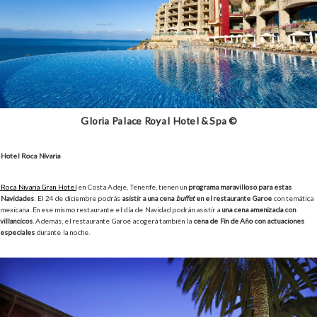
Gloria Palace Royal Hotel & Spa ©
Hotel Roca Nivaria
Roca Nivaria Gran Hotel
en Costa Adeje, Tenerife, tienen un
programa maravilloso para estas
Navidades
. El 24 de diciembre podrás
asistir a una cena
buffet
en el restaurante Garoé
con temática
mexicana. En ese mismo restaurante el día de Navidad podrán asistir a
una cena amenizada con
villancicos
. Además, el restaurante Garoé acogerá también la
cena de Fin de Año con actuaciones
especiales
durante la noche.