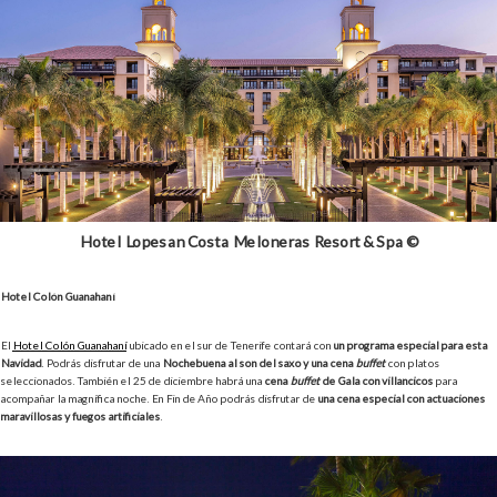
Hotel Lopesan Costa Meloneras Resort & Spa ©
Hotel Colón Guanahaní
El
Hotel Colón Guanahaní
ubicado en el sur de Tenerife contará con
un programa especial para esta
Navidad
. Podrás disfrutar de una
Nochebuena al son del saxo y una cena
buffet
con platos
seleccionados. También el 25 de diciembre habrá una
cena
buffet
de Gala con villancicos
para
acompañar la magnífica noche. En Fin de Año podrás disfrutar de
una cena especial con actuaciones
maravillosas y fuegos artificiales
.