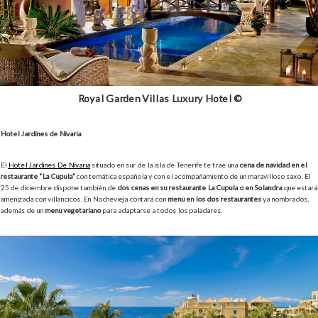
Royal Garden Villas Luxury Hotel ©
Hotel Jardines de Nivaria
El
Hotel Jardines De Nivaria
situado en sur de la isla de Tenerife te trae una
cena de navidad en el
restaurante “La Cúpula”
con temática española y con el acompañamiento de un maravilloso saxo. El
25 de diciembre dispone también de
dos cenas en su restaurante La Cúpula o en Solandra
que estará
amenizada con villancicos. En Nochevieja contará con
menú en los dos restaurantes
ya nombrados,
además de un
menú vegetariano
para adaptarse a todos los paladares.