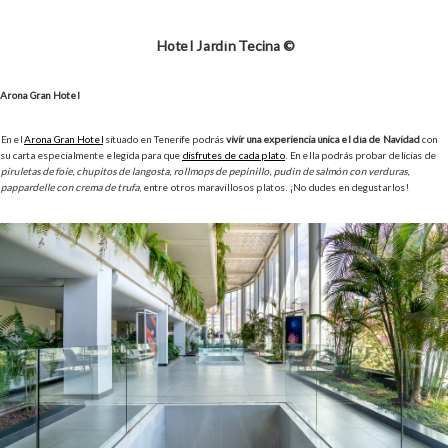
Hotel Jardín Tecina ©
Arona Gran Hotel
En el
Arona Gran Hotel
situado en Tenerife podrás
vivir una experiencia única el día de Navidad
con
su carta especialmente elegida para que
disfrutes de cada plato
. En ella podrás probar delicias de
piruletas de foie, chupitos de langosta, rollmops de pepinillo, pudin de salmón con verduras,
pappardelle con crema de trufa
, entre otros maravillosos platos. ¡No dudes en degustarlos!