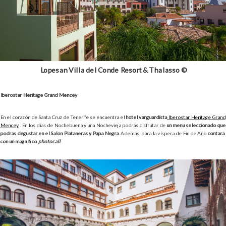
Lopesan Villa del Conde Resort & Thalasso ©
Iberostar Heritage Grand Mencey
En el corazón de Santa Cruz de Tenerife se encuentra el
hotel vanguardista
Iberostar Heritage Grand
Mencey
. En los días de Nochebuena y una Nochevieja podrás disfrutar de
un menú seleccionado que
podrás degustar en el Salón Plataneras y Papa Negra
. Además, para la víspera de Fin de Año
contará
con un magnífico
photocall
.