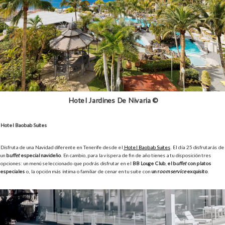
Hotel Jardines De Nivaria ©
Hotel Baobab Suites
Disfruta de una Navidad diferente en Tenerife desde el
Hotel Baobab Suites
. El día 25 disfrutarás de
un
b
uffet
especial navideño
. En cambio, para la víspera de fin de año tienes a tu disposición tres
opciones: un menú seleccionado que podrás disfrutar en el
BB Louge Club
,
el b
uffet
con platos
especiales
o, la opción más íntima o familiar de cenar en tu suite con
un r
oom service
exquisito
.