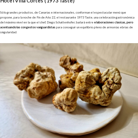
Hotel Villa Cortés (
1973 Taste)
Sólo grandes productos, de Canarias e internacionales, conforman el espectacular menú que
propone, para la noche de Fin de Año 22, el restaurante 1973 Taste, una celebración gastronómica
del máximo nivel en la que el chef, Diego Schattenhofer, bailará entre
elaboraciones clásicas, pero
acentuándolas con gestos vanguardistas
para conseguir un equilibrio pleno de armonías ebrias de
singularidad.