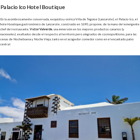
Palacio Ico Hotel Boutique
En la asombrosamente conservada, exquisita y onírica Villa de Teguise (Lanzarote), el Palacio Ico, el
hotel-boutique gastronómico de Lanzarote, construido en 1690, propone, de la mano del emergente
chef del restaurante,
Víctor Valverde
, una inmersión en los mejores productos canarios (y
nacionales), exaltados desde el respecto al territorio pero alegrados de cosmopolitismo, para las
cenas de Nochebuena y Noche Vieja, tanto en el acogedor comedor como en el encantado patio
central.