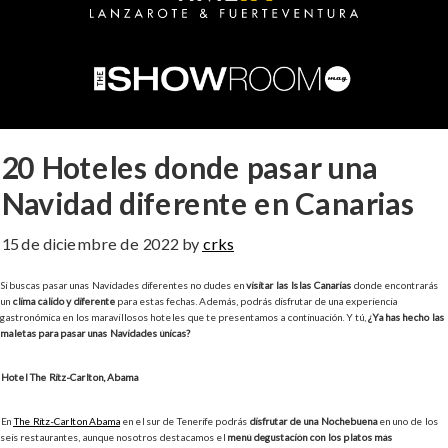
20 Hoteles donde pasar una
Navidad diferente en Canarias
15 de diciembre de 2022
by
crks
Si buscas pasar unas Navidades diferentes no dudes en
visitar las Islas Canarias
donde encontrarás
un
clima cálido y diferente
para estas fechas. Además, podrás disfrutar de una experiencia
gastronómica en los maravillosos hoteles que te presentamos a continuación. Y tú,
¿Ya has hecho las
maletas para pasar unas Navidades únicas?
Hotel The Ritz-Carlton, Abama
En
The Ritz-Carlton Abama
en el sur de Tenerife podrás
disfrutar de una Nochebuena
en uno de los
seis restaurantes, aunque nosotros destacamos el
menú degustación con los platos más