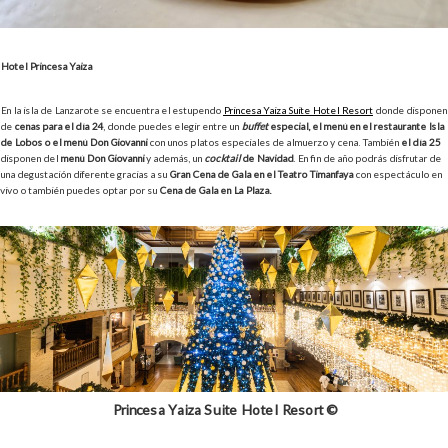
Hotel Princesa Yaiza
En la isla de Lanzarote se encuentra el estupendo
Princesa Yaiza Suite Hotel Resort
donde disponen
de
cenas para el día 24
, donde puedes elegir entre un
buffet
especial, el menú en el restaurante Isla
de Lobos o el menú Don Giovanni
con unos platos especiales de almuerzo y cena. También
el día 25
disponen del
menú Don Giovanni
y además, un
cocktail
de Navidad
. En fin de año podrás disfrutar de
una degustación diferente gracias a su
Gran Cena de Gala en el Teatro Timanfaya
con espectáculo en
vivo o también puedes optar por su
Cena de Gala en La Plaza.
Princesa Yaiza Suite Hotel Resort ©