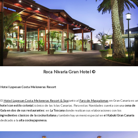
Roca Nivaria Gran Hotel ©
Hotel Lopesan Costa Meloneras Resort
El
Hotel Lopesan Costa Meloneras Resort & Spa
junto al
Faro de Maspalomas
en Gran Canaria es un
hotel con estilo colonial
, icónico de las Islas Canarias. Para estas Navidades cuenta con una
cena de
Gala en dos de sus restaurantes:
en
La Toscana
donde realizan sus elaboraciones con los
ingredientes clásicos de la cocina italiana
y también hay un menú especial en
el Kabuki Gran Canaria
dedicado a la
alta cocina japonesa.