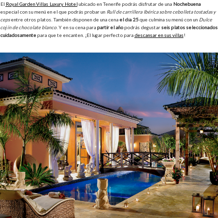
El
Royal Garden Villas Luxury Hotel
ubicado en Tenerife podrás disfrutar de una
Nochebuena
especial con su menú en el que podrás probar un
Rull de carrillera Ibérica sobre cebolleta tostadas y
ceps
entre otros platos. También disponen de una cena
el día 25
que culmina su menú con un
Dulce
cojín de chocolate blanco
. Y en su cena para
partir el año
podrás degustar
seis platos seleccionados
cuidadosamente
para que te encanten. ¡El lugar perfecto para
descansar en sus villas
!