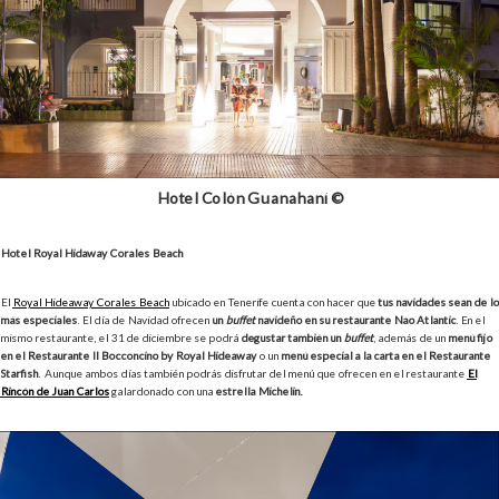
Hotel Colón Guanahaní ©
Hotel Royal Hidaway Corales Beach
El
Royal Hideaway Corales Beach
ubicado en Tenerife cuenta con hacer que
tus navidades sean de lo
más especiales
. El día de Navidad ofrecen
un
buffet
navideño en su restaurante Nao Atlantic
. En el
mismo restaurante, el 31 de diciembre se podrá
degustar también un
buffet
, además de un
menú fijo
en el Restaurante Il Bocconcino by Royal Hideaway
o un
menú especial a la carta en el Restaurante
Starfish
. Aunque ambos días también podrás disfrutar del menú que ofrecen en el restaurante
El
Rincón de Juan Carlos
galardonado con una
estrella Michelin.