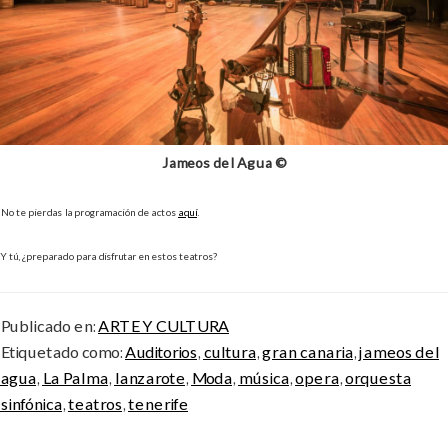
Jameos del Agua ©
No te pierdas la programación de actos
aquí
.
Y tú, ¿preparado para disfrutar en estos teatros?
Publicado en:
ARTE Y CULTURA
Etiquetado como:
Auditorios
,
cultura
,
gran canaria
,
jameos del
agua
,
La Palma
,
lanzarote
,
Moda
,
música
,
opera
,
orquesta
sinfónica
,
teatros
,
tenerife