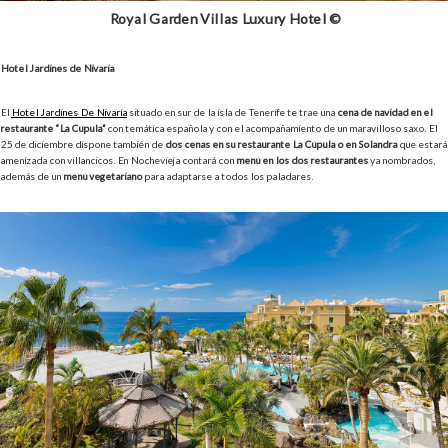
Royal Garden Villas Luxury Hotel ©
Hotel Jardines de Nivaria
El
Hotel Jardines De Nivaria
situado en sur de la isla de Tenerife te trae una
cena de navidad en el
restaurante “La Cúpula”
con temática española y con el acompañamiento de un maravilloso saxo. El
25 de diciembre dispone también de
dos cenas en su restaurante La Cúpula o en Solandra
que estará
amenizada con villancicos. En Nochevieja contará con
menú en los dos restaurantes
ya nombrados,
además de un
menú vegetariano
para adaptarse a todos los paladares.