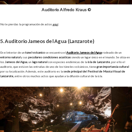
Auditorio Alfredo Kraus ©
No te pierdas la programación de actos
aquí
.
5. Auditorio Jameos del Agua (Lanzarote)
En el interior de un
túnel volcánico
se encuentra el
Auditorio Jameos del Agua
rodeado de un
entorno natural
y sus
peculiares condiciones acústicas
siendo un lugar único en el mundo. Se sitúa en
los
Jameos del Agua
, un
lago natural
con especies endémicas de la
isla de Lanzarote
, por ello el
auditorio, que está en las entrañas de uno de los túneles volcánicos, tiene
gran importancia cultural
por su localización. Además, este auditorio es la
sede principal del Festival de Música Visual de
Lanzarote,
entre otros muchos actos que ayudan a la difusión cultural de la isla.