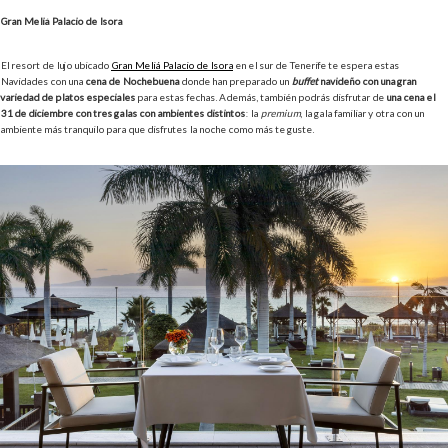
Gran Meliá Palacio de Isora
El resort de lujo ubicado
Gran Meliá Palacio de Isora
en el sur de Tenerife te espera estas
Navidades con una
cena de Nochebuena
donde han preparado un
buffet
navideño con una gran
variedad de platos especiales
para estas fechas. Además, también podrás disfrutar de
una cena el
31 de diciembre con tres galas con ambientes distintos
: la
premium
, la gala familiar y otra con un
ambiente más tranquilo para que disfrutes la noche como más te guste.