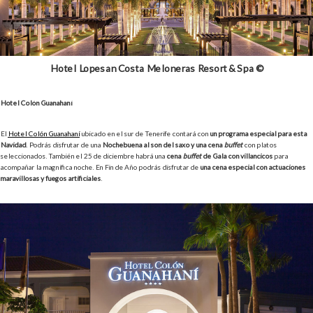
Hotel Lopesan Costa Meloneras Resort & Spa ©
Hotel Colón Guanahaní
El
Hotel Colón Guanahaní
ubicado en el sur de Tenerife contará con
un programa especial para esta
Navidad
. Podrás disfrutar de una
Nochebuena al son del saxo y una cena
buffet
con platos
seleccionados. También el 25 de diciembre habrá una
cena
buffet
de Gala con villancicos
para
acompañar la magnífica noche. En Fin de Año podrás disfrutar de
una cena especial con actuaciones
maravillosas y fuegos artificiales
.