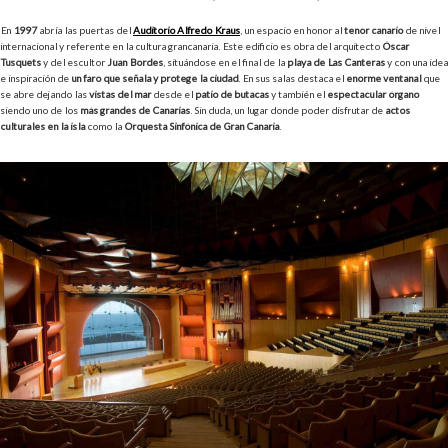
En
1997
abría las puertas del
Auditorio Alfredo Kraus
, un espacio en honor al
tenor canario
de nivel
internacional y referente en la cultura grancanaria. Este edificio es obra del arquitecto
Óscar
Tusquets
y del escultor
Juan Bordes
, situándose en el final de la
playa de Las Canteras
y con una idea
e inspiración de
un faro que señala y protege la ciudad
. En sus salas destaca el
enorme ventanal
que
se abre dejando las
vistas del mar
desde el
patio de butacas
y también el
espectacular órgano
siendo uno de los
más grandes de Canarias
. Sin duda, un lugar donde poder disfrutar de
actos
culturales en la isla
como la
Orquesta Sinfónica de Gran Canaria
.