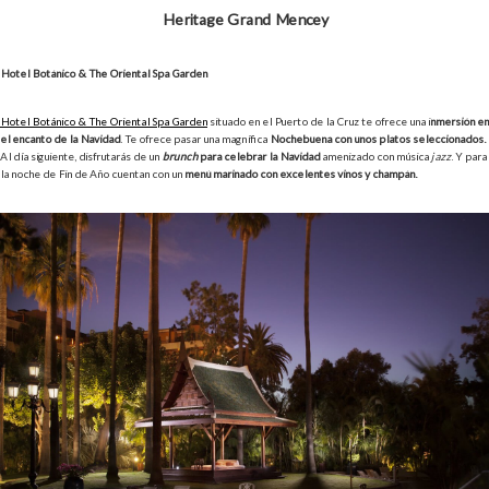
Heritage Grand Mencey
Hotel Botánico & The Oriental Spa Garden
Hotel Botánico & The Oriental Spa Garden
situado en el Puerto de la Cruz te ofrece una i
nmersión en
el encanto de la Navidad
. Te ofrece pasar una magnífica
Nochebuena con unos platos seleccionados.
Al día siguiente, disfrutarás de un
brunch
para celebrar la Navidad
amenizado con música
jazz
. Y para
la noche de Fin de Año cuentan con un
menú marinado con excelentes vinos y champán.