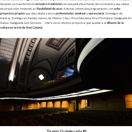
después se transformó en
un teatro tradicional
con una pantalla al fondo del escenario y una cabina
de proyección, teniendo así
flexibilidad de usos
. Además, tienen una programación con
ocho
proyectos propios
que dan cabida a actos
profesionales
,
amateur
y
una escuela
: Domingos de
Autoría, Domingo en Familia, Jueves de Máster Class, Área Educativa, Área Formativa, Guiniguada En
Danza, Guiniguada Live Sessions, … entre otros muchos proyectos que ayudan a la
difusión de la
cultura en la isla de Gran Canaria
.
Teatro Guiniguada ©