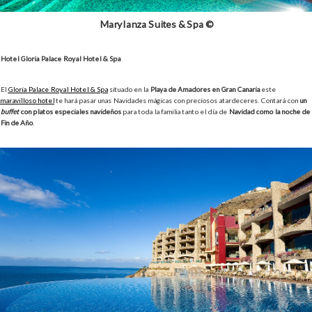
Marylanza Suites & Spa ©
Hotel Gloria Palace Royal Hotel & Spa
El
Gloria Palace Royal Hotel & Spa
situado en la
Playa de Amadores en Gran Canaria
este
maravilloso hotel
te hará pasar unas Navidades mágicas con preciosos atardeceres. Contará con
un
buffet
con platos especiales navideños
para toda la familia tanto el día de
Navidad como la noche de
Fin de Año
.