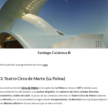
Santiago Calatrava ©
No te pierdas la programación de actos
aquí
.
3. Teatro Circo de Marte (La Palma)
La construcción del
Circo de Marte
en la capital de
La Palma
se sitúa en
1871
, debido a una
necesidad de los aficionados a las
peleas de gallos
, del
universo del circo
,
veladas literarias
,
conciertos
y
bailes de salón
. A pesar de las continuas reformas, el
Teatro Circo de Marte
mantiene
su
historia
y es, en la actualidad, un lugar donde
el espectáculo
y
la diversión
son el principal objetivo
de
difusión cultural
en la isla cada vez que se abre el telón.