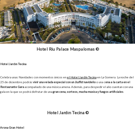
Hotel Riu Palace Maspalomas ©
Hotel Jardín Tecina
Celebra unas Navidades con momentos únicos en
el Hotel Jardín Tecina
en La Gomera. La noche del
25 de diciembre podrás
vivir una velada especial con un
buffet
navideño
o una c
ena a la carta en el
Restaurante Gara
acompañado de una música amena. Además, para despedir el año cuentan con una
gala en la que se podrá disfrutar de una
gran cena, sorteos, mucha música y fuegos artificiales
.
Hotel Jardín Tecina ©
Arona Gran Hotel