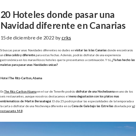
20 Hoteles donde pasar una
Navidad diferente en Canarias
15 de diciembre de 2022
by
crks
Si buscas pasar unas Navidades diferentes no dudes en
visitar las Islas Canarias
donde encontrarás
un
clima cálido y diferente
para estas fechas. Además, podrás disfrutar de una experiencia
gastronómica en los maravillosos hoteles que te presentamos a continuación. Y tú,
¿Ya has hecho las
maletas para pasar unas Navidades únicas?
Hotel The Ritz-Carlton, Abama
En
The Ritz-Carlton Abama
en el sur de Tenerife podrás
disfrutar de una Nochebuena
en uno de los
seis restaurantes, aunque nosotros destacamos el
menú degustación con los platos más
emblemáticos de Martín Berasategui
. El día 25 podrá probar las especialidades de la temporada a
la carta o disfrutar de una Nochevieja diferente en su
Cena de Gala bajo las Estrellas
diseñada por
el
restaurante M.B
.