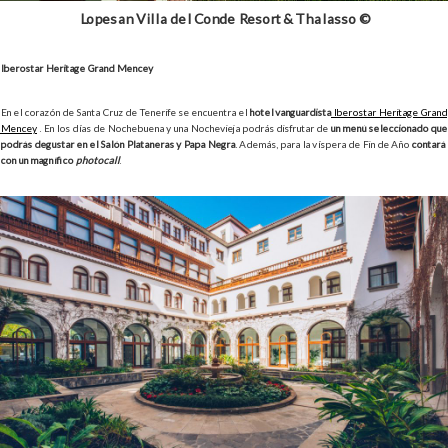
Lopesan Villa del Conde Resort & Thalasso ©
Iberostar Heritage Grand Mencey
En el corazón de Santa Cruz de Tenerife se encuentra el
hotel vanguardista
Iberostar Heritage Grand
Mencey
. En los días de Nochebuena y una Nochevieja podrás disfrutar de
un menú seleccionado que
podrás degustar en el Salón Plataneras y Papa Negra
. Además, para la víspera de Fin de Año
contará
con un magnífico
photocall
.