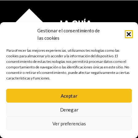
Gestionar el consentimiento de
las cookies
Para ofrecer las mejores experiencias, utilizamos tecnologías como las
cookies para almacenar y/o acceder a la información del dispositivo. El
consentimiento de estas tecnologías nos permitirá procesar datos como el
© 2022 TIME IN GRAN CANARIA - Rosti Family Group S.L.
comportamiento de navegación o las identificaciones únicas en este sitio. No
Calle San Francisco Javier 80
consentir o retirar el consentimiento, puede afectar negativamente a ciertas
Santa Cruz de Tenerife
características y funciones.
38001 Santa Cruz de Tenerife (ES)
Aceptar
INDISPENSABLE
ARTE & CULTURA
MÚSICA
GASTRONOMÍA
NATURALEZA
ESCAPADAS
COMPRAS
FOTOGRAFÍA
GRATIS
INFANTIL
Denegar
Ver preferencias
Política de
Aviso legal
Política de cookies