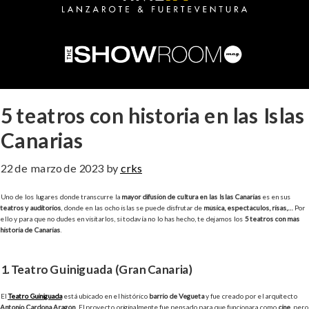
5 teatros con historia en las Islas
Canarias
22 de marzo de 2023
by
crks
Uno de los lugares donde transcurre la
mayor difusión de cultura en las Islas Canarias
es en sus
teatros y auditorios
, donde en las ocho islas se puede disfrutar de
música, espectáculos, risas,…
Por
ello y para que no dudes en visitarlos, si todavía no lo has hecho, te dejamos los
5 teatros con más
historia de Canarias
.
1. Teatro Guiniguada (Gran Canaria)
El
Teatro Guiniguada
está ubicado en el histórico
barrio de Vegueta
y fue creado por el arquitecto
Antonio Cardona Aragón
. El proyecto originalmente fue pensado para que funcionara como
cine
, pero