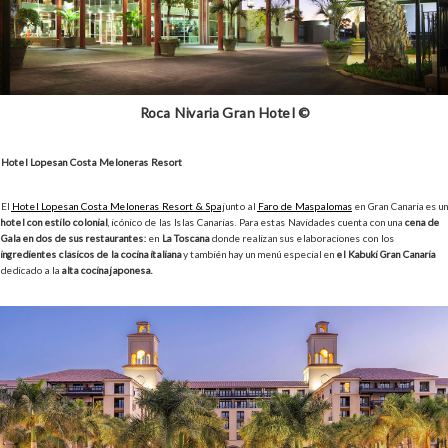
Roca Nivaria Gran Hotel ©
Hotel Lopesan Costa Meloneras Resort
El
Hotel Lopesan Costa Meloneras Resort & Spa
junto al
Faro de Maspalomas
en Gran Canaria es un
hotel con estilo colonial
, icónico de las Islas Canarias. Para estas Navidades cuenta con una
cena de
Gala en dos de sus restaurantes:
en
La Toscana
donde realizan sus elaboraciones con los
ingredientes clásicos de la cocina italiana
y también hay un menú especial en
el Kabuki Gran Canaria
dedicado a la
alta cocina japonesa.