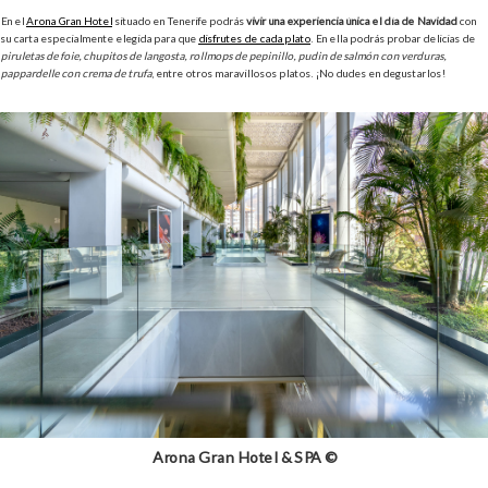
En el
Arona Gran Hotel
situado en Tenerife podrás
vivir una experiencia única el día de Navidad
con
su carta especialmente elegida para que
disfrutes de cada plato
. En ella podrás probar delicias de
piruletas de foie, chupitos de langosta, rollmops de pepinillo, pudin de salmón con verduras,
pappardelle con crema de trufa
, entre otros maravillosos platos. ¡No dudes en degustarlos!
Arona Gran Hotel & SPA ©