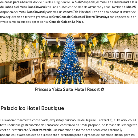
de
cenas para el día 24
, donde puedes elegir entre un
buffet
especial, el menú en el restaurante Isla
de Lobos o el menú Don Giovanni
con unos platos especiales de almuerzo y cena. También
el día 25
disponen del
menú Don Giovanni
y además, un
cocktail
de Navidad
. En fin de año podrás disfrutar de
una degustación diferente gracias a su
Gran Cena de Gala en el Teatro Timanfaya
con espectáculo en
vivo o también puedes optar por su
Cena de Gala en La Plaza.
Princesa Yaiza Suite Hotel Resort ©
Palacio Ico Hotel Boutique
En la asombrosamente conservada, exquisita y onírica Villa de Teguise (Lanzarote), el Palacio Ico, el
hotel-boutique gastronómico de Lanzarote, construido en 1690, propone, de la mano del emergente
chef del restaurante,
Víctor Valverde
, una inmersión en los mejores productos canarios (y
nacionales), exaltados desde el respecto al territorio pero alegrados de cosmopolitismo, para las