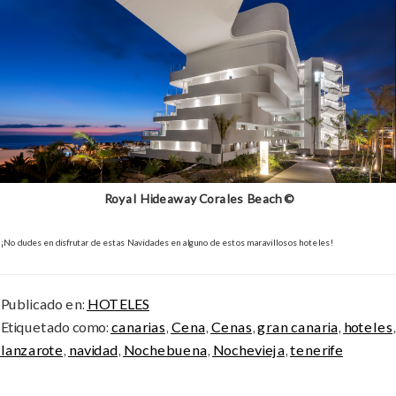
Royal Hideaway Corales Beach ©
¡No dudes en disfrutar de estas Navidades en alguno de estos maravillosos hoteles!
Publicado en:
HOTELES
Etiquetado como:
canarias
,
Cena
,
Cenas
,
gran canaria
,
hoteles
,
lanzarote
,
navidad
,
Nochebuena
,
Nochevieja
,
tenerife