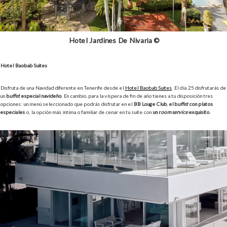
Hotel Jardines De Nivaria ©
Hotel Baobab Suites
Disfruta de una Navidad diferente en Tenerife desde el
Hotel Baobab Suites
. El día 25 disfrutarás de
un
b
uffet
especial navideño
. En cambio, para la víspera de fin de año tienes a tu disposición tres
opciones: un menú seleccionado que podrás disfrutar en el
BB Louge Club
,
el b
uffet
con platos
especiales
o, la opción más íntima o familiar de cenar en tu suite con
un r
oom service
exquisito
.