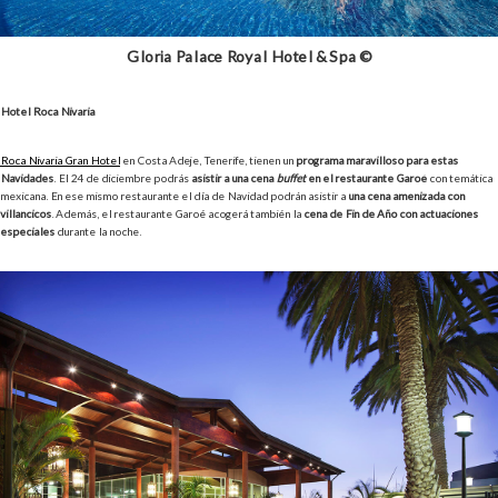
Gloria Palace Royal Hotel & Spa ©
Hotel Roca Nivaria
Roca Nivaria Gran Hotel
en Costa Adeje, Tenerife, tienen un
programa maravilloso para estas
Navidades
. El 24 de diciembre podrás
asistir a una cena
buffet
en el restaurante Garoé
con temática
mexicana. En ese mismo restaurante el día de Navidad podrán asistir a
una cena amenizada con
villancicos
. Además, el restaurante Garoé acogerá también la
cena de Fin de Año con actuaciones
especiales
durante la noche.