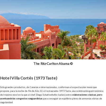
The Ritz-Carlton Abama ©
Hotel Villa Cortés (
1973 Taste)
Sólo grandes productos, de Canarias e internacionales, conforman el espectacular menú que
propone, para la noche de Fin de Año 22, el restaurante 1973 Taste, una celebración gastronómica
del máximo nivel en la que el chef, Diego Schattenhofer, bailará entre
elaboraciones clásicas, pero
acentuándolas con gestos vanguardistas
para conseguir un equilibrio pleno de armonías ebrias de
singularidad.