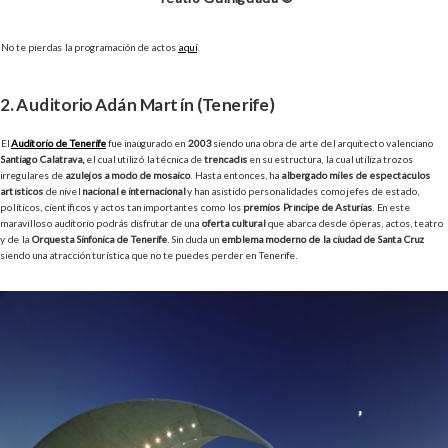
No te pierdas la programación de actos
aquí
.
2. Auditorio Adán Martín (Tenerife)
El
Auditorio de Tenerife
fue inaugurado en
2003
siendo una obra de arte del arquitecto valenciano
Santiago Calatrava,
el cual utilizó la técnica de
trencadís
en su estructura, la cual utiliza trozos
irregulares de
azulejos a modo de mosaico
. Hasta entonces, ha
albergado miles de espectáculos
artísticos
de nivel
nacional e internacional
y han asistido personalidades como jefes de estado,
políticos, científicos y actos tan importantes como los
premios Príncipe de Asturias
. En este
maravilloso auditorio podrás disfrutar de una
oferta cultural
que abarca desde óperas, actos, teatro
y de la
Orquesta Sinfónica de Tenerife
. Sin duda un
emblema moderno de la ciudad de Santa Cruz
siendo una atracción turística que no te puedes perder en Tenerife.