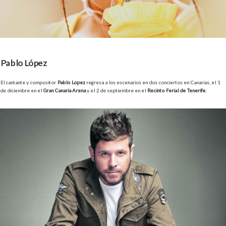
Pablo López
El cantante y compositor
Pablo López
regresa a los escenarios en dos conciertos en Canarias, el 1
de diciembre en el
Gran Canaria Arena
y el 2 de septiembre en el
Recinto Ferial de Tenerife.