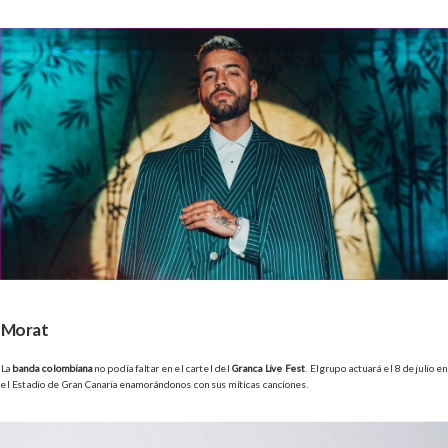
Morat
La
banda colombiana
no podía faltar en el cartel del
Granca Live Fest
. El grupo actuará el 8 de julio en
el Estadio de Gran Canaria enamorándonos con sus míticas canciones.