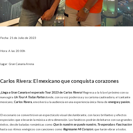
Fecha: 21 de Julio de 2023
Hora: A las 20:00h
Lugar: Gran Canaria Arena
Carlos Rivera: El mexicano que conquista corazones
¡Llega a Gran Canaria el esperado Tour 2023 de Carlos Rivera!
Regresa a la Isla el próximo con su
nueva gira
Un Tour A Todas Partes
donde, con su voz poderosa y su carisma cautivadora, el cantante
mexicano,
Carlos Rivera
, envolverá a la audiencia en una experiencia única llena de
energía y pasión.
El escenario se convertirá en un espectáculo visual deslumbrante, con luces brillantes y efectos
especiales que elevarán la música a otra dimensión. Los fanáticos podrán deleitarse con sus grandes
éxitos, desde baladas románticas como
Que lo nuestro se quede nuestro
,
Te esperaba
o
Fascinación
hasta sus ritmos enérgicos con canciones como
Regrésame Mi Corazón
, que harán vibrar a todos.