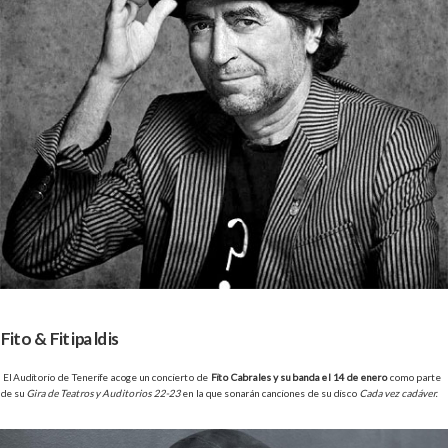
Fito & Fitipaldis
El Auditorio de Tenerife acoge un concierto de
Fito Cabrales y su banda el 14 de enero
como parte
de su
Gira de Teatros y Auditorios 22-23
en la que sonarán canciones de su disco
Cada vez cadáver.