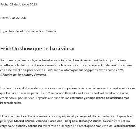
Fecha: 29 de Julio de 2023
Hora: A las 22:00h
Lugar: Anexo del Estadio de Gran Canaria.
Feid: Un show que te hará vibrar
Por primera vez en la Isla, el aclamado cantante colombiano traerá su estilo único y su carisma
arrollador a las hermosas tierras canarias. La Isla se convertirá en el epicentro de la música urbana
con este evento sin precedentes.
Feid
, saltó a la fama por sus pegajosos éxitos como
Porfa,
Chorrito pa’ las animas
y
Fumeteo
.
Los fans podrán disfrutar de sus canciones más populares, así como de nuevas propuestas musicales
que los harán bailar sin parar. El 2022 se coronó llenando las listas de todo el mundo con éxitos,
creciendo su popularidad, llegando a ser uno de los
cantantes y compositores colombianos más
internacionales.
El concierto en Gran Canaria será una cita muy especial, ya que es el último que hará en España tras
pasar por
Madrid, Murcia, Valencia, Barcelona, Fuengirola, Bilbao y Asturias
. La atmósfera estará
cargada de
euforia y adrenalina
, mientras te sumerges en el contagioso ambiente de la
música urbana.