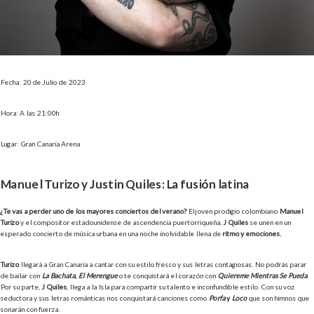
Fecha: 20 de Julio de 2023
Hora: A las 21:00h
Lugar: Gran Canaria Arena
Manuel Turizo y Justin Quiles: La fusión latina
¿Te vas a perder uno de los mayores conciertos del verano?
El joven prodigio colombiano
Manuel
Turizo
y el compositor estadounidense de ascendencia puertorriqueña,
J Quiles
se unen en un
esperado concierto de música urbana en una noche inolvidable llena de
ritmo y emociones.
Turizo
llegará a Gran Canaria a cantar con su estilo fresco y sus letras contagiosas. No podrás parar
de bailar con
La Bachata
,
El Merengue
o te conquistará el corazón con
Quiéreme Mientras Se Pueda
.
Por su parte,
J Quiles
, llega a la Isla para compartir su talento e inconfundible estilo. Con su voz
seductora y sus letras románticas nos conquistará canciones como
Porfa
y
Loco
que son himnos que
sonarán con fuerza.