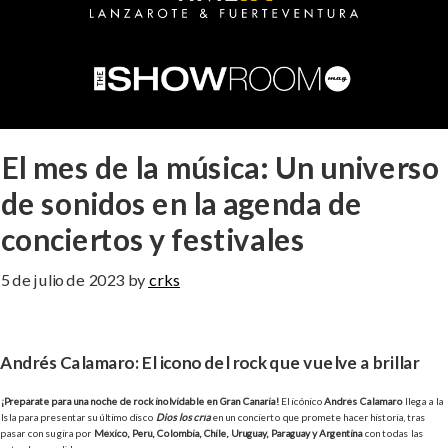
El mes de la música: Un universo
de sonidos en la agenda de
conciertos y festivales
5 de julio de 2023
by
crks
Andrés Calamaro: El icono del rock que vuelve a brillar
¡Prepárate para una noche de rock inolvidable en Gran Canaria!
El icónico
Andrés Calamaro
llega a la
Isla para presentar su último disco
Dios los cría
en un concierto que promete hacer historia, tras
pasar con su gira por
México, Perú, Colombia, Chile, Uruguay, Paraguay y Argentina
con todas las