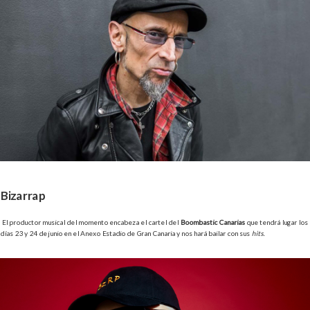
Bizarrap
El productor musical del momento encabeza el cartel del
Boombastic Canarias
que
tendrá lugar los
días 23 y 24 de junio en el Anexo Estadio de Gran Canaria y nos hará bailar con sus
hits.