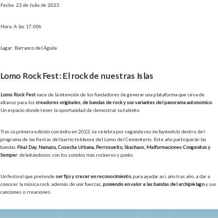
Fecha: 22 de Julio de 2023
Hora: A las 17:00h
Lugar: Barranco del Águila
Lomo Rock Fest: El rock de nuestras Islas
Lomo Rock Fest
nace de la intención de los fundadores de generar una plataforma que sirva de
altavoz para los
creadores originales, de bandas de rock y sus variantes del panorama autonómico
.
Un espacio donde tener la oportunidad de demostrar su talento.
Tras su primera edición con éxito en 2022, se celebra por segunda vez incluyéndolo dentro del
programa de las fiestas del barrio teldense del Lomo del Cementerio. Este año participarán las
bandas
Final Day, Namazu, Cosecha Urbana, Perrosuelto, Skachaos, Malformaciones Congénitas y
Semper
, deleitándonos con los sonidos más rockeros y punks.
Un festival que pretende
ser fijo y crecer en reconocimiento
, para ayudar así, año tras año, a dar a
conocer la música rock, además de unir fuerzas,
poniendo en valor a las bandas del archipiélago
y sus
canciones o creaciones.