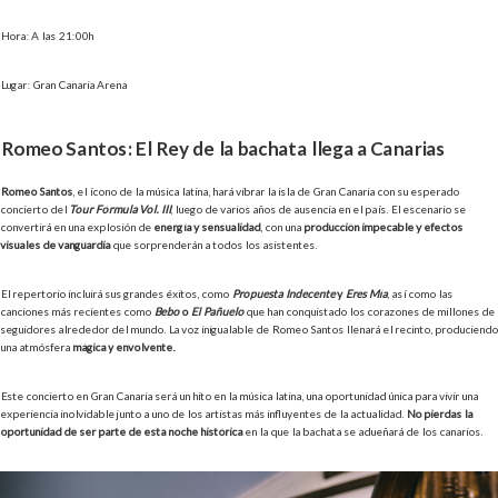
Hora: A las 21:00h
Lugar: Gran Canaria Arena
Romeo Santos: El Rey de la bachata llega a Canarias
Romeo Santos
, el ícono de la música latina, hará vibrar la isla de Gran Canaria con su esperado
concierto del
Tour Fórmula Vol. III
, luego de varios años de ausencia en el país. El escenario se
convertirá en una explosión de
energía y sensualidad
, con una
producción impecable y efectos
visuales de vanguardia
que sorprenderán a todos los asistentes.
El repertorio incluirá sus grandes éxitos, como
Propuesta Indecente
y
Eres Mía
, así como las
canciones más recientes como
Bebo
o
El Pañuelo
que han conquistado los corazones de millones de
seguidores alrededor del mundo. La voz inigualable de Romeo Santos llenará el recinto, produciendo
una atmósfera
mágica y envolvente.
Este concierto en Gran Canaria será un hito en la música latina, una oportunidad única para vivir una
experiencia inolvidable junto a uno de los artistas más influyentes de la actualidad.
No pierdas la
oportunidad de ser parte de esta noche histórica
en la que la bachata se adueñará de los canarios.