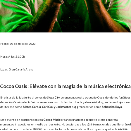
Fecha: 30 de Julio de 2023
Hora: A las 21:00h
Lugar: Gran Canaria Arena
Cocoa Oasis: Elévate con la magia de la música electrónica
En el sur de la Isla, junto al conocido
Sioux City
, se encuentra este pequeño Oasis donde los fanáticos
de los
beats
más electrónicos se encuentran. Un festival donde ya han asistido grandes embajadores
del techno como
Marco Carola, Carl Cox y Jackmaster
o dj grancanarios como
Sebastián Roya.
Este evento en colaboración con
Cocoa Music
creando una fiesta irrepetible que generará
momentos irrepetibles en medio del desierto. No te pierdas a los
djs
internacionales que llenarán el
cartel como el brasileño
Bewav
, representante de la nueva ola de Brasil que conquistan la
escena