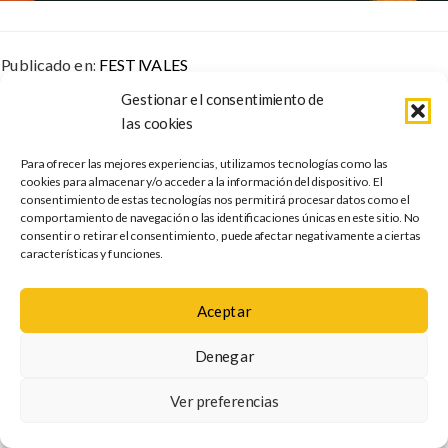
Publicado en:
FESTIVALES
Etiquetado como:
artistas
,
canarias
,
festivales
,
grancanaria
,
Gestionar el consentimiento de
tenerife
las cookies
Para ofrecer las mejores experiencias, utilizamos tecnologías como las
cookies para almacenar y/o acceder a la información del dispositivo. El
El GranCa Live Fest compensa su
consentimiento de estas tecnologías nos permitirá procesar datos como el
comportamiento de navegación o las identificaciones únicas en este sitio. No
huella de carbono a través de la
consentir o retirar el consentimiento, puede afectar negativamente a ciertas
características y funciones.
conservación
Aceptar
30 de noviembre de 2022
by
crks
Denegar
En la última edición del
GranCa Live Fest
ya fue evidente el
compromiso del festival con el
medioambiente
. Como ya avanzó hace meses, la organización ha medido la
huella de carbono
con el
objetivo de reducirla en futuras ediciones y compensarla con el apoyo a proyectos internacionales
Ver preferencias
que tienen repercusión en la salud de todo el planeta.