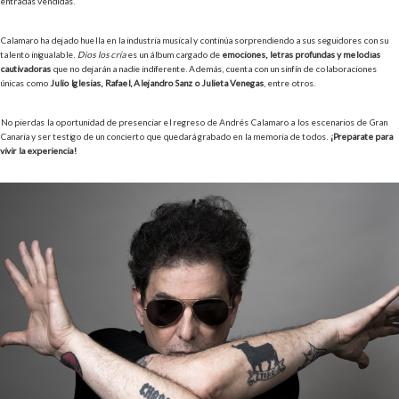
entradas vendidas.
Calamaro ha dejado huella en la industria musical y continúa sorprendiendo a sus seguidores con su
talento inigualable.
Dios los cría
es un álbum cargado de
emociones, letras profundas y melodías
cautivadoras
que no dejarán a nadie indiferente. Además, cuenta con un sinfín de colaboraciones
únicas como
Julio Iglesias, Rafael, Alejandro Sanz o Julieta Venegas
, entre otros.
No pierdas la oportunidad de presenciar el regreso de Andrés Calamaro a los escenarios de Gran
Canaria y ser testigo de un concierto que quedará grabado en la memoria de todos.
¡Prepárate para
vivir la experiencia!