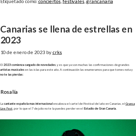
Etiquetado como:
conciertos
,
festivales
,
grancanaria
Canarias se llena de estrellas en
2023
10 de enero de 2023
by
crks
El
2023 comienza cargado de novedades
, y es que ya son muchas las confirmaciones de grandes
artistas musicales
en las islas para este año. A continuación las enumeramos para que tomes nota y
no te las pierdas:
Rosalía
La
cantante española más internacional
encabeza el cartel del festival del año en Canarias, el
Granca
Live Fest
, por lo que el 7 de julio no te la puedes perder en el
Estadio de Gran Canaria.