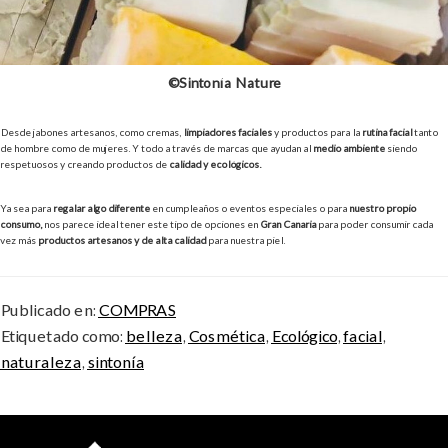
©Sintonía Nature
Desde jabones artesanos, como cremas,
limpiadores faciales
y productos para la
rutina facial
tanto
de hombre como de mujeres. Y todo a través de marcas que ayudan al
medio ambiente
siendo
respetuosos y creando productos de
calidad y ecológicos.
Ya sea para
regalar algo diferente
en cumpleaños o eventos especiales o para
nuestro propio
consumo,
nos parece ideal tener este tipo de opciones en
Gran Canaria
para poder consumir cada
vez más
productos artesanos y de alta calidad
para nuestra piel.
Publicado en:
COMPRAS
Etiquetado como:
belleza
,
Cosmética
,
Ecológico
,
facial
,
naturaleza
,
sintonía