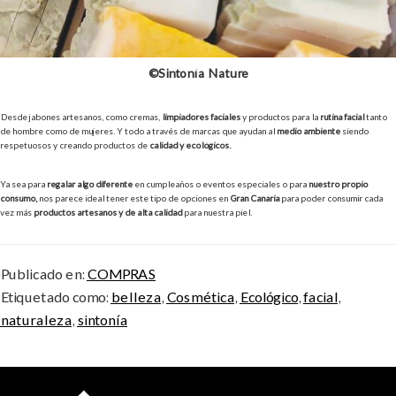
©Sintonía Nature
Desde jabones artesanos, como cremas,
limpiadores faciales
y productos para la
rutina facial
tanto
de hombre como de mujeres. Y todo a través de marcas que ayudan al
medio ambiente
siendo
respetuosos y creando productos de
calidad y ecológicos.
Ya sea para
regalar algo diferente
en cumpleaños o eventos especiales o para
nuestro propio
consumo,
nos parece ideal tener este tipo de opciones en
Gran Canaria
para poder consumir cada
vez más
productos artesanos y de alta calidad
para nuestra piel.
Publicado en:
COMPRAS
Etiquetado como:
belleza
,
Cosmética
,
Ecológico
,
facial
,
naturaleza
,
sintonía