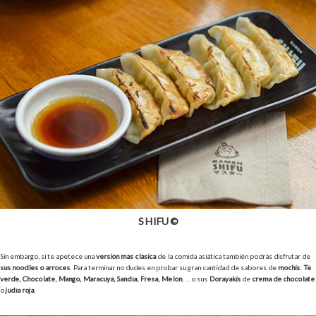
SHIFU ©
Sin embargo, si te apetece una
versión más clásica
de la comida asiática también podrás disfrutar de
sus noodles o arroces
. Para terminar no dudes en probar su gran cantidad de sabores de
mochis
:
Té
verde, Chocolate, Mango, Maracuyá, Sandía, Fresa, Melón
, … o sus
Dorayakis
de
crema de chocolate
o
judía roja
.