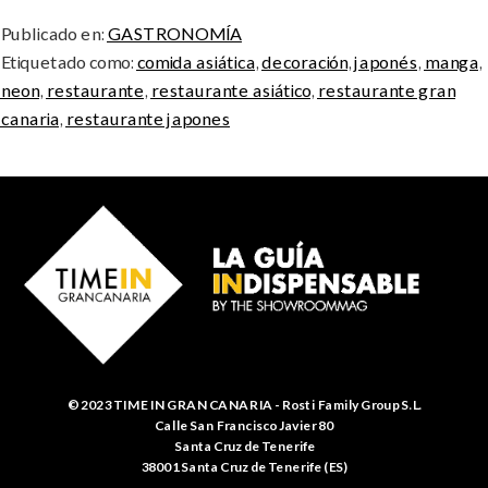
Publicado en:
GASTRONOMÍA
Etiquetado como:
comida asiática
,
decoración
,
japonés
,
manga
,
neon
,
restaurante
,
restaurante asiático
,
restaurante gran
canaria
,
restaurante japones
© 2023 TIME IN GRAN CANARIA - Rosti Family Group S.L.
Calle San Francisco Javier 80
Santa Cruz de Tenerife
38001 Santa Cruz de Tenerife (ES)