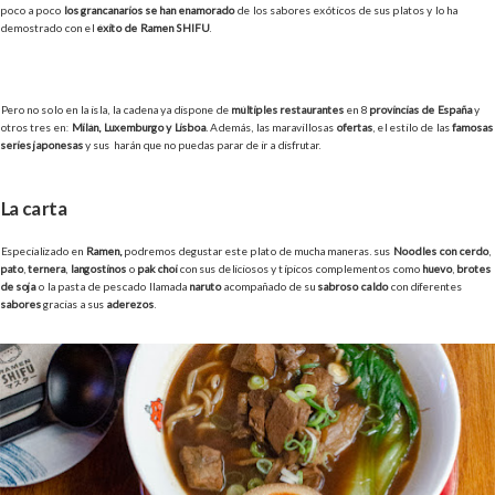
poco a poco
los grancanarios se han enamorado
de los sabores exóticos de sus platos y lo ha
demostrado con el
éxito de Ramen SHIFU
.
Pero no solo en la isla, la cadena ya dispone de
múltiples restaurantes
en 8
provincias de España
y
otros tres en:
Milán, Luxemburgo y Lisboa
. Además, las maravillosas
ofertas
, el estilo de las
famosas
series japonesas
y sus harán que no puedas parar de ir a disfrutar.
La carta
Especializado en
Ramen,
podremos degustar este plato de mucha maneras. sus
Noodles con cerdo
,
pato
,
ternera
,
langostinos
o
pak choi
con sus deliciosos y típicos complementos como
huevo
,
brotes
de soja
o la pasta de pescado llamada
naruto
acompañado de su
sabroso caldo
con diferentes
sabores
gracias a sus
aderezos
.