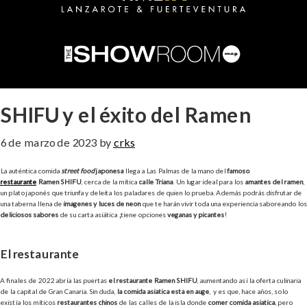
SHIFU y el éxito del Ramen
6 de marzo de 2023
by
crks
La auténtica comida
street food
japonesa
llega a Las Palmas de la mano del
famoso
restaurante
Ramen SHIFU
, cerca de la mítica
calle Triana
. Un lugar ideal para los
amantes del ramen
,
un plato japonés que triunfa y deleita los paladares de quien lo prueba. Además podrás disfrutar de
una taberna llena de
imágenes y luces de neón
que te harán vivir toda una experiencia saboreando los
deliciosos sabores
de su carta asiática ¡tiene opciones
veganas y picantes
!
El restaurante
A finales de 2022 abría las puertas
el restaurante Ramen SHIFU
, aumentando así la oferta culinaria
de la capital de Gran Canaria. Sin duda,
la comida asiática está en auge
, y es que, hace años, solo
existía los míticos
restaurantes chinos
de las calles de la isla donde
comer comida asiática
, pero