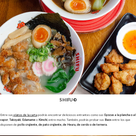
SHIFU ©
Entre sus
platos de la carta
podrás encontrar deliciosos entrantes como sus
Gyozas a la plancha o al
vapor
,
Takoyaki
,
Edamame
o
Kimchi
, entre mucho. También, podrás probar sus
Baos
entre los que
disponen de
pollo crujiente, de pato crujiente, de Heura, de cerdo o de ternera.