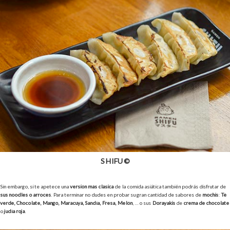
SHIFU ©
Sin embargo, si te apetece una
versión más clásica
de la comida asiática también podrás disfrutar de
sus noodles o arroces
. Para terminar no dudes en probar su gran cantidad de sabores de
mochis
:
Té
verde, Chocolate, Mango, Maracuyá, Sandía, Fresa, Melón
, … o sus
Dorayakis
de
crema de chocolate
o
judía roja
.