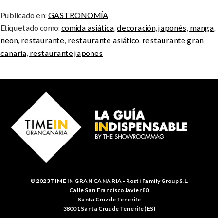
Publicado en:
GASTRONOMÍA
Etiquetado como:
comida asiática
,
decoración
,
japonés
,
manga
,
neon
,
restaurante
,
restaurante asiático
,
restaurante gran
canaria
,
restaurante japones
© 2023 TIME IN GRAN CANARIA - Rosti Family Group S.L.
Calle San Francisco Javier 80
Santa Cruz de Tenerife
38001 Santa Cruz de Tenerife (ES)