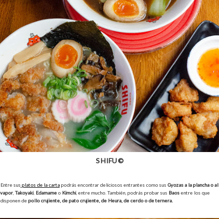
SHIFU ©
Entre sus
platos de la carta
podrás encontrar deliciosos entrantes como sus
Gyozas a la plancha o al
vapor
,
Takoyaki
,
Edamame
o
Kimchi
, entre mucho. También, podrás probar sus
Baos
entre los que
disponen de
pollo crujiente, de pato crujiente, de Heura, de cerdo o de ternera.