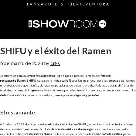
SHIFU y el éxito del Ramen
6 de marzo de 2023
by
crks
La auténtica comida
street food
japonesa
llega a Las Palmas de la mano del
famoso
restaurante
Ramen SHIFU
, cerca de la mítica
calle Triana
. Un lugar ideal para los
amantes del ramen
,
un plato japonés que triunfa y deleita los paladares de quien lo prueba. Además podrás disfrutar de
una taberna llena de
imágenes y luces de neón
que te harán vivir toda una experiencia saboreando los
deliciosos sabores
de su carta asiática ¡tiene opciones
veganas y picantes
!
El restaurante
A finales de 2022 abría las puertas
el restaurante Ramen SHIFU
, aumentando así la oferta culinaria
de la capital de Gran Canaria. Sin duda,
la comida asiática está en auge
, y es que, hace años, solo
existía los míticos
restaurantes chinos
de las calles de la isla donde
comer comida asiática
, pero