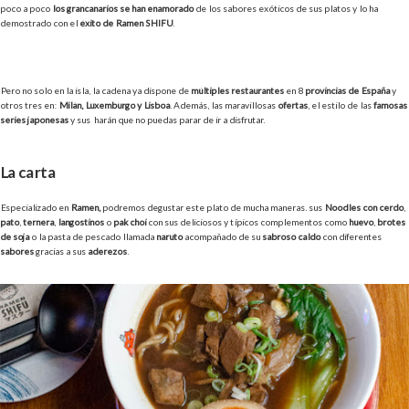
poco a poco
los grancanarios se han enamorado
de los sabores exóticos de sus platos y lo ha
demostrado con el
éxito de Ramen SHIFU
.
Pero no solo en la isla, la cadena ya dispone de
múltiples restaurantes
en 8
provincias de España
y
otros tres en:
Milán, Luxemburgo y Lisboa
. Además, las maravillosas
ofertas
, el estilo de las
famosas
series japonesas
y sus harán que no puedas parar de ir a disfrutar.
La carta
Especializado en
Ramen,
podremos degustar este plato de mucha maneras. sus
Noodles con cerdo
,
pato
,
ternera
,
langostinos
o
pak choi
con sus deliciosos y típicos complementos como
huevo
,
brotes
de soja
o la pasta de pescado llamada
naruto
acompañado de su
sabroso caldo
con diferentes
sabores
gracias a sus
aderezos
.